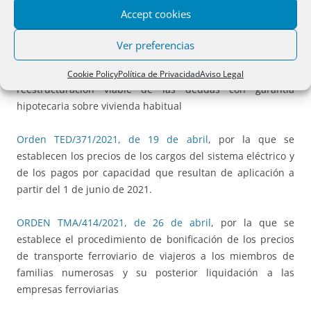
Accept cookies
RESOLUCIÓN de 16 de abril de 2021
, de la Secretaría de
Estado de Economía y Apoyo a la Empresa, por la que se
Ver preferencias
publica la lista de entidades que han comunicado su
adhesión al Código de Buenas Prácticas para la
Cookie Policy
Política de Privacidad
Aviso Legal
reestructuración viable de las deudas con garantía
hipotecaria sobre vivienda habitual
Orden TED/371/2021, de 19 de abril
, por la que se
establecen los precios de los cargos del sistema eléctrico y
de los pagos por capacidad que resultan de aplicación a
partir del 1 de junio de 2021.
ORDEN TMA/414/2021, de 26 de abril
, por la que se
establece el procedimiento de bonificación de los precios
de transporte ferroviario de viajeros a los miembros de
familias numerosas y su posterior liquidación a las
empresas ferroviarias