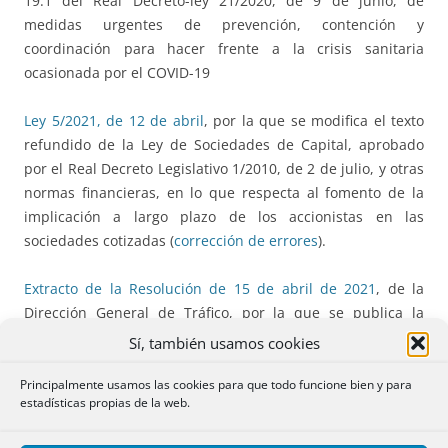
19.1 del Real Decreto-ley 21/2020, de 9 de junio, de
medidas urgentes de prevención, contención y
coordinación para hacer frente a la crisis sanitaria
ocasionada por el COVID-19
Ley 5/2021, de 12 de abril
, por la que se modifica el texto
refundido de la Ley de Sociedades de Capital, aprobado
por el Real Decreto Legislativo 1/2010, de 2 de julio, y otras
normas financieras, en lo que respecta al fomento de la
implicación a largo plazo de los accionistas en las
sociedades cotizadas (
corrección de errores
).
Extracto de la Resolución de 15 de abril de 2021
, de la
Dirección General de Tráfico, por la que se publica la
convocatoria para la concesión de ayudas destinadas a
Sí, también usamos cookies
proyectos a desarrollar por entidades u organizaciones sin
ánimo de lucro, cuyo objeto primordial sea la atención,
Principalmente usamos las cookies para que todo funcione bien y para
estadísticas propias de la web.
defensa o representación de las víctimas de accidentes de
tráfico.