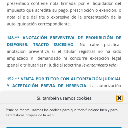
presentado contiene nota firmada por el liquidador del
impuesto que acredite su pago, prescripción o exención, o
nota al pie del título expresiva de la presentación de la
autoliquidación correspondiente.
148.** ANOTACIÓN PREVENTIVA DE PROHIBICIÓN DE
DISPONER. TRACTO SUCESIVO.
No cabe practicar
anotación preventiva si el titular registral no ha sido
emplazado ni demandado ni concurre excepción legal
(penal o tributaria) ni judicial (doctrina
levantamiento velo
).
152.** VENTA POR TUTOR CON AUTORIZACIÓN JUDICIAL
Y ACEPTACIÓN PREVIA DE HERENCIA.
La autorización
judicial al tutor para elevar a documento público un
Sí, también usamos cookies
contrato privado de compraventa conlleva la autorización
para aceptar la herencia del causante del incapaz y
Principalmente usamos las cookies para que todo funcione bien y para
produce el beneficio de inventario.
estadísticas propias de la web.
153.*** OBRA NUEVA PARA OFICINAS. NO CABE