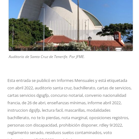
Auditorio de Santa Cruz de Tenerife. Por JFME.
Esta entrada se publicó en
Informes Mensuales
y está etiquetada
con
abril 2022
,
auditorio santa cruz
,
bachillerato
,
cartas de servicios
,
cartas servicios dgsgfp
,
concurso notarial
,
convenio nacionalidad
francia
,
de 26 de abri
,
enseñanzas mínimas
,
informe abril 2022
,
instruccion dgsjfp
,
lectura facil
,
mascarillas
,
modalidades
bachillerato
,
no te lo pierdas
,
nota marginal
,
oposiciones registros
,
personas con discapacidad
,
prohibición disponer
,
rdley 9/2022
,
reglamento senado
,
residuos suelos contaminados
,
voto