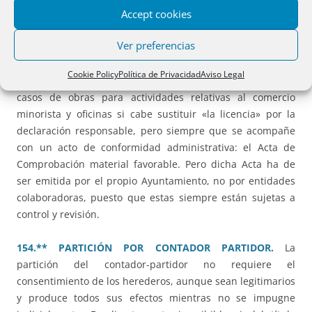
Accept cookies
SUSTITUIR LA LICENCIA POR DECLARACION
RESPONSABLE.
Para inscribir las obras es necesaria la
Ver preferencias
licencia de obras y la de actividad. Esta última puede ser
sustituida por una declaración responsable si así lo
Cookie Policy
Política de Privacidad
Aviso Legal
establece la legislación autonómica. Para Madrid, en los
casos de obras para actividades relativas al comercio
minorista y oficinas si cabe sustituir «la licencia» por la
declaración responsable, pero siempre que se acompañe
con un acto de conformidad administrativa: el Acta de
Comprobación material favorable. Pero dicha Acta ha de
ser emitida por el propio Ayuntamiento, no por entidades
colaboradoras, puesto que estas siempre están sujetas a
control y revisión.
154.** PARTICIÓN POR CONTADOR PARTIDOR.
La
partición del contador-partidor no requiere el
consentimiento de los herederos, aunque sean legitimarios
y produce todos sus efectos mientras no se impugne