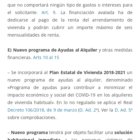
que no comportará ningún tipo de gastos o intereses para
el solicitante
. Art. 9
. La financiación avalada ha de
dedicarse al pago de la renta del arrendamiento de
vivienda y podrán cubrir un importe máximo de seis
mensualidades de renta.
E)
Nuevo programa de Ayudas al Alquiler
y otras medidas
financieras.
Arts 10 al 15
– Se incorporará al
Plan Estatal de Vivienda 2018-2021
un
nuevo programa de ayudas al alquiler, denominado
«Programa de ayudas para contribuir a minimizar el
impacto económico y social del COVID-19 en los alquileres
de vivienda habitual». En lo no regulado se aplica el Real
Decreto 106/2018, de 9 de marzo
(
D. Ad. 2ª
). Ver la
D. Ad. 5ª
sobre comprobaciones.
–
Nuevo programa
tendrá por objeto facilitar una
solución
habitacional inmediata
a las personas víctimas de