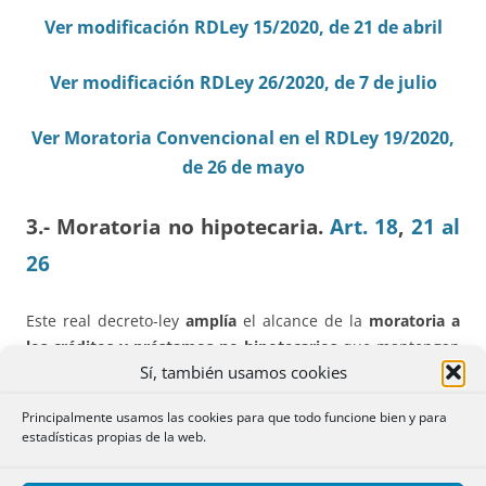
Ver modificación RDLey 15/2020, de 21 de abril
Ver modificación RDLey 26/2020, de 7 de julio
Ver Moratoria Convencional en el RDLey 19/2020,
de 26 de mayo
3.- Moratoria no hipotecaria.
Art. 18
,
21 al
26
Este real decreto-ley
amplía
el alcance de la
moratoria a
los créditos y préstamos no hipotecarios
que mantengan
Sí, también usamos cookies
las personas en situación de
vulnerabilidad económica
,
incluyendo los créditos al consumo.
Principalmente usamos las cookies para que todo funcione bien y para
estadísticas propias de la web.
Los
supuestos de vulnerabilidad
son los del art. 16, con
dos especialidades: