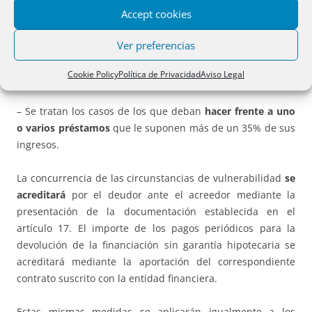
Accept cookies
– No se tendrá en cuenta la aplicación de una posible
moratoria hipotecaria o de alquiler a efectos de calcular si
Ver preferencias
se ha alcanzado o no el límite de la carga hipotecaria o la
Cookie Policy
Política de Privacidad
Aviso Legal
renta arrendaticia del
35% de los ingresos
.
– Se tratan los casos de los que deban
hacer frente a uno
o varios préstamos
que le suponen más de un 35% de sus
ingresos.
La concurrencia de las circunstancias de vulnerabilidad
se
acreditará
por el deudor ante el acreedor mediante la
presentación de la documentación establecida en el
artículo 17. El importe de los pagos periódicos para la
devolución de la financiación sin garantía hipotecaria se
acreditará mediante la aportación del correspondiente
contrato suscrito con la entidad financiera.
Estas mismas medidas se aplicarán igualmente a los