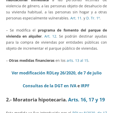
violencia de género, a las personas objeto de desahucio de
su vivienda habitual, a las personas sin hogar y a otras
personas especialmente vulnerables.
Art. 11
. y
D. Tr. 1ª
.
– Se modifica el
programa de fomento del parque de
vivienda en alquiler
.
Art. 12
. Se podrán destinar ayudas
para la compra de viviendas por entidades públicas con
objeto de incrementar el parque público de viviendas.
–
Otras medidas financieras
en los
arts. 13 al 15
.
Ver modificación RDLey 26/2020, de 7 de julio
Consultas de la DGT en IVA
e
IRPF
2.- Moratoria hipotecaria.
Arts. 16, 17 y 19
Esta medida ya fue introducida por el
RDLey 8/2020, de 17