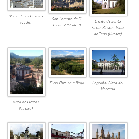
Alcalá de los Gazules
San Lorenzo de El
Ermita de Santa
(Cádiz)
Escorial (Madrid)
Elena, Biescas, Valle
de Tena (Huesca)
El río Ebro en a Rioja
Logroño. Plaza del
Mercado
Vista de Biescas
(Huesca)