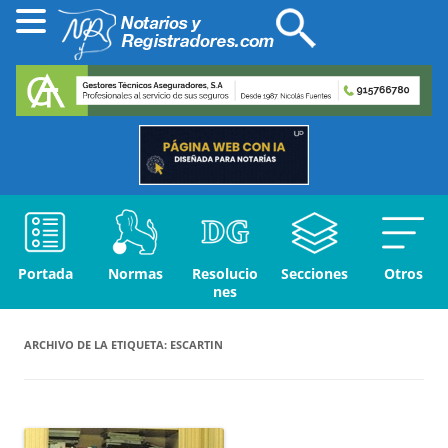
Portada
Normas
Resolucio
Secciones
Otros
nes
ARCHIVO DE LA ETIQUETA:
ESCARTIN