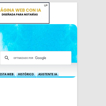
ESTA WEB
HISTÓRICO
ASISTENTE IA
A DGRN
QUÉ OFRECEMOS
 NIF
IDEARIO WEB
 LABORAL
QUIÉNES SOMOS
ÁBILES
HISTORIA