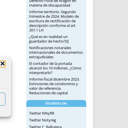
Derecho Foral de Aragón en
materia de discapacidad
Informe territorio. Segundo
trimestre de 2024. Modelo de
escritura de rectificación de
descripción conforme al art.
201.1 LH
¿Qué es en realidad un
guardador de hecho?[i]
Notificaciones notariales
internacionales de documentos
extrajudiciales
El contador de la portada
alcanzó los 10 millones. ¿Cómo
interpretarlo?
Informe fiscal diciembre 2023.
Extinciones de condominio y
valor de referencia.
Reducciones de capital
SÍGUENOS EN:
Twitter NNyRR
Twitter Notyreg
Twitter C. Ballugera