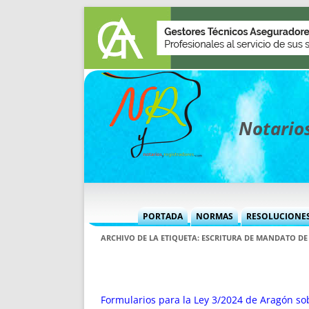
Notarios
PORTADA
NORMAS
RESOLUCIONE
MÁS USADAS (CUADRO)
INFORMES 
ARCHIVO DE LA ETIQUETA:
ESCRITURA DE MANDATO D
INFORMES MENSUALES
VOCES P
MÁS DESTACADAS
VOCES M
TITULARES DESDE 2002
TITULARES
Formularios para la Ley 3/2024 de Aragón so