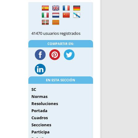
DE INICIO
PREMIO NYR
VORITOS
CONVENCIONES ANUALES
A IRPF
NUEVA ETAPA
AS
POLÍTICA DE PRIVACIDAD
41470 usuarios registrados
IJUELAS
AVISO LEGAL
POTECA
REPORTAR INCIDENCIA
COMPARTIR EN:
PERES
LOGOTIPO
CES
ENTREVISTAS
SONRISA
ENVÍA CORREO
EN ESTA SECCIÓN
CANALES DE VÍDEO
SC
Normas
Resoluciones
Portada
Cuadros
Secciones
Participa