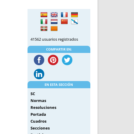
DE INICIO
PREMIO NYR
VORITOS
CONVENCIONES ANUALES
A IRPF
NUEVA ETAPA
AS
POLÍTICA DE PRIVACIDAD
IJUELAS
AVISO LEGAL
41562 usuarios registrados
POTECA
REPORTAR INCIDENCIA
PERES
LOGOTIPO
COMPARTIR EN:
CES
ENTREVISTAS
SONRISA
ENVÍA CORREO
CANALES DE VÍDEO
EN ESTA SECCIÓN
SC
Normas
Resoluciones
Portada
Cuadros
Secciones