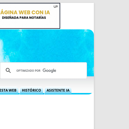
ESTA WEB
HISTÓRICO
ASISTENTE IA
A DGRN
QUÉ OFRECEMOS
 NIF
IDEARIO WEB
 LABORAL
QUIÉNES SOMOS
ÁBILES
HISTORIA