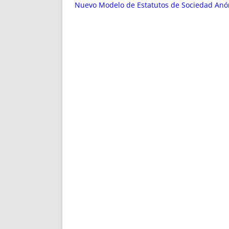
ENRIQUECIDAS
TITULARES 
Nuevo Modelo de Estatutos de Sociedad Anón
NO DESESPERES
CAT
A MANO
SUCESIONES 
FUTURAS NORMAS
GEORREFE
ALQUILE
TRI
LH Y C
¿SABIA
FRANCI
BÚSQUED