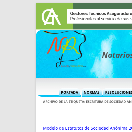
Notarios
PORTADA
NORMAS
RESOLUCIONE
MÁS USADAS (CUADRO)
INFORMES 
ARCHIVO DE LA ETIQUETA:
ESCRITURA DE SOCIEDAD A
INFORMES MENSUALES
VOCES P
MÁS DESTACADAS
VOCES M
TITULARES DESDE 2002
TITULARES
Modelo de Estatutos de Sociedad Anónima 20