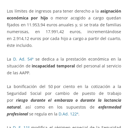
Los límites de ingresos para tener derecho a la
asignación
económica por hijo
o menor acogido a cargo quedan
fijados en 11.953,94 euros anuales y, si se trata de familias
numerosas, en 17.991,42 euros, incrementándose
en 2.914,12 euros por cada hijo a cargo a partir del cuarto,
éste incluido.
La
D. Ad. 54ª
se dedica a la prestación económica en la
situación de
incapacidad temporal
del personal al servicio
de las AAPP.
La bonificación del 50 por ciento en la cotización a la
Seguridad Social por cambio de puesto de trabajo
por
riesgo durante el embarazo o durante la lactancia
natural
, así como en los supuestos de
enfermedad
profesional
se regula en la
D.Ad. 122ª
.
La
D. F. 11ª
modifica el régimen especial de la Seguridad