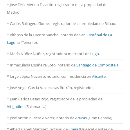
* José Félix Merino Escartín, registrador de la propiedad de
Madrid.
* Carlos Ballugera Gómez registrador de la propiedad de Bilbao.
* Alfonso de la Fuente Sancho, notario de
San Cristóbal de La
Laguna
(Tenerife).
* María Núñez Núñez, registradora mercantil de
Lugo
.
* Inmaculada Espiñeira Soto, notario de
Santiago de Compostela
.
* Jorge López Navarro, notario, con residencia en
Alicante
.
* José Ángel García-Valdecasas Butrón, registrador.
* Juan Carlos Casas Rojo, registrador de la propiedad de
Vitigudino
(Salamanca)
* José Antonio Riera Álvarez, notario de
Arucas
(Gran Canaria)
* Albert Capell Martínez, notario
de
Fraga
(Huesca) y antes de