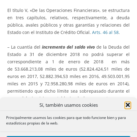
El título V, «De las Operaciones Financieras», se estructura
en tres capítulos, relativos, respectivamente, a deuda
pública, avales públicos y otras garantías y relaciones del
Estado con el Instituto de Crédito Oficial.
Arts. 46 al 58
.
– La cuantía del
incremento del
saldo vivo
de la Deuda del
Estado a 31 de diciembre 2018 no podrá superar el
correspondiente a 1 de enero de 2018 en más
de 53.668.213,08 miles de euros (52.824.424,51 miles de
euros en 2017, 52.882.394,53 miles en 2016, 49.503.001,95
miles en 2015 y 72.958.280,98 miles de euros en 2014),
permitiendo que dicho límite sea sobrepasado durante el
curso del ejercicio y estableciendo los supuestos en que
Sí, también usamos cookies
quedará automáticamente revisado.
Principalmente usamos las cookies para que todo funcione bien y para
– El importe autorizado de
Deuda para los Organismos
estadísticas propias de la web.
Públicos
se determina en el Anexo III de la Ley.