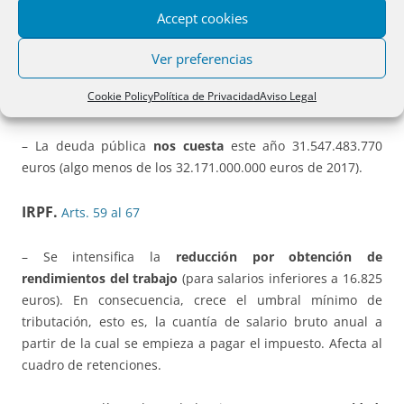
– Se fija el límite de la cuantía de los recursos ajenos del
Accept cookies
Fondo de Reestructuración Ordenada Bancaria (
FROB
) en
Ver preferencias
este ejercicio a 15.439.260 miles de euros (18.465.216,00
en 2017, 19.916.826 en 2016, 17.891.000 en 2015 y
Cookie Policy
Política de Privacidad
Aviso Legal
63.500.000 en 2014).
– La deuda pública
nos cuesta
este año 31.547.483.770
euros (algo menos de los 32.171.000.000 euros de 2017).
IRPF.
Arts. 59 al 67
– Se intensifica la
reducción por obtención de
rendimientos del trabajo
(para salarios inferiores a 16.825
euros). En consecuencia, crece el umbral mínimo de
tributación, esto es, la cuantía de salario bruto anual a
partir de la cual se empieza a pagar el impuesto. Afecta al
cuadro de retenciones.