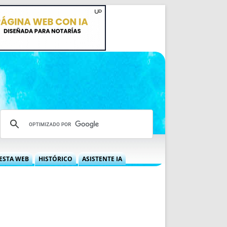
ESTA WEB
HISTÓRICO
ASISTENTE IA
A DGRN
QUÉ OFRECEMOS
 NIF
IDEARIO WEB
 LABORAL
QUIÉNES SOMOS
ÁBILES
HISTORIA