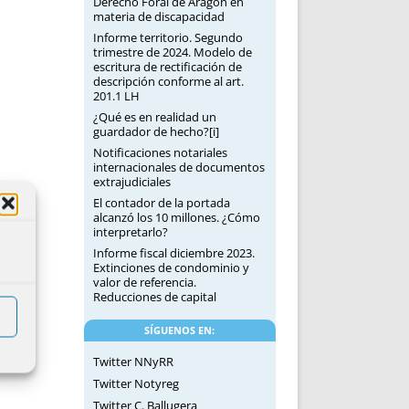
Derecho Foral de Aragón en
materia de discapacidad
Informe territorio. Segundo
trimestre de 2024. Modelo de
escritura de rectificación de
descripción conforme al art.
201.1 LH
¿Qué es en realidad un
guardador de hecho?[i]
Notificaciones notariales
internacionales de documentos
extrajudiciales
El contador de la portada
alcanzó los 10 millones. ¿Cómo
interpretarlo?
Informe fiscal diciembre 2023.
Extinciones de condominio y
valor de referencia.
Reducciones de capital
SÍGUENOS EN:
Twitter NNyRR
Twitter Notyreg
Twitter C. Ballugera