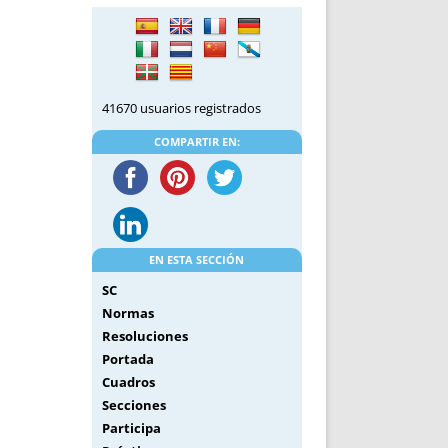
DE INICIO
PREMIO NYR
VORITOS
CONVENCIONES ANUALES
A IRPF
NUEVA ETAPA
AS
POLÍTICA DE PRIVACIDAD
41670 usuarios registrados
IJUELAS
AVISO LEGAL
POTECA
REPORTAR INCIDENCIA
COMPARTIR EN:
PERES
LOGOTIPO
CES
ENTREVISTAS
SONRISA
ENVÍA CORREO
EN ESTA SECCIÓN
CANALES DE VÍDEO
SC
Normas
Resoluciones
Portada
Cuadros
Secciones
Participa