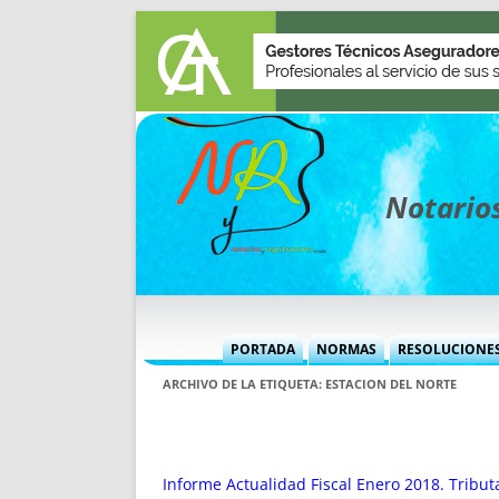
Notarios
PORTADA
NORMAS
RESOLUCIONE
MÁS USADAS (CUADRO)
INFORMES 
ARCHIVO DE LA ETIQUETA:
ESTACION DEL NORTE
INFORMES MENSUALES
VOCES P
MÁS DESTACADAS
VOCES M
TITULARES DESDE 2002
TITULARES
Informe Actualidad Fiscal Enero 2018. Tribu