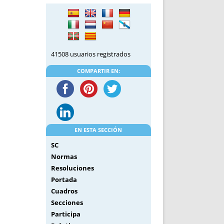
DE INICIO
PREMIO NYR
VORITOS
CONVENCIONES ANUALES
A IRPF
NUEVA ETAPA
AS
POLÍTICA DE PRIVACIDAD
41508 usuarios registrados
IJUELAS
AVISO LEGAL
POTECA
REPORTAR INCIDENCIA
COMPARTIR EN:
PERES
LOGOTIPO
CES
ENTREVISTAS
SONRISA
ENVÍA CORREO
EN ESTA SECCIÓN
CANALES DE VÍDEO
SC
Normas
Resoluciones
Portada
Cuadros
Secciones
Participa