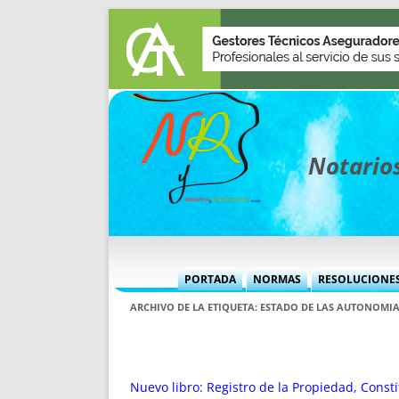
Notarios
PORTADA
NORMAS
RESOLUCIONE
MÁS USADAS (CUADRO)
INFORMES 
ARCHIVO DE LA ETIQUETA:
ESTADO DE LAS AUTONOMI
INFORMES MENSUALES
VOCES P
MÁS DESTACADAS
VOCES M
TITULARES DESDE 2002
TITULARES
Nuevo libro: Registro de la Propiedad, Const