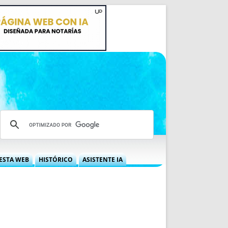
ESTA WEB
HISTÓRICO
ASISTENTE IA
A DGRN
QUÉ OFRECEMOS
 NIF
IDEARIO WEB
 LABORAL
QUIÉNES SOMOS
ÁBILES
HISTORIA