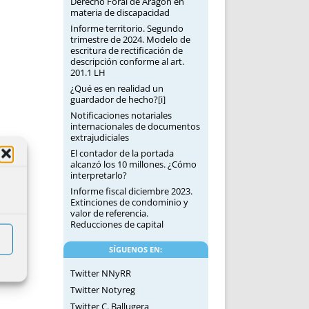
Derecho Foral de Aragón en
materia de discapacidad
Informe territorio. Segundo
trimestre de 2024. Modelo de
escritura de rectificación de
descripción conforme al art.
201.1 LH
¿Qué es en realidad un
guardador de hecho?[i]
Notificaciones notariales
internacionales de documentos
extrajudiciales
El contador de la portada
alcanzó los 10 millones. ¿Cómo
interpretarlo?
Informe fiscal diciembre 2023.
Extinciones de condominio y
valor de referencia.
Reducciones de capital
SÍGUENOS EN:
Twitter NNyRR
Twitter Notyreg
Twitter C. Ballugera