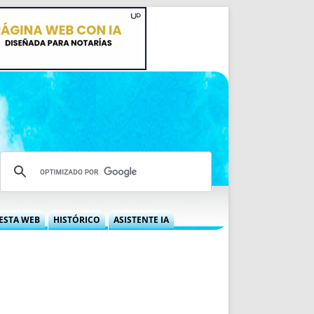
ESTA WEB
HISTÓRICO
ASISTENTE IA
A DGRN
QUÉ OFRECEMOS
 NIF
IDEARIO WEB
 LABORAL
QUIÉNES SOMOS
ÁBILES
HISTORIA