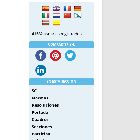
DE INICIO
PREMIO NYR
VORITOS
CONVENCIONES ANUALES
A IRPF
NUEVA ETAPA
AS
POLÍTICA DE PRIVACIDAD
41682 usuarios registrados
IJUELAS
AVISO LEGAL
POTECA
REPORTAR INCIDENCIA
COMPARTIR EN:
PERES
LOGOTIPO
CES
ENTREVISTAS
SONRISA
ENVÍA CORREO
EN ESTA SECCIÓN
CANALES DE VÍDEO
SC
Normas
Resoluciones
Portada
Cuadros
Secciones
Participa