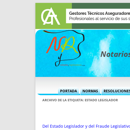
Notarios
PORTADA
NORMAS
RESOLUCIONE
MÁS USADAS (CUADRO)
INFORMES 
ARCHIVO DE LA ETIQUETA:
ESTADO LEGISLADOR
INFORMES MENSUALES
VOCES P
MÁS DESTACADAS
VOCES M
TITULARES DESDE 2002
TITULARES
Del Estado Legislador y del Fraude Legislativ