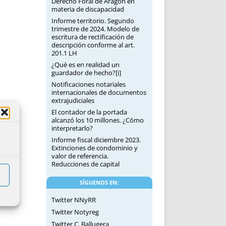
Derecho Foral de Aragón en
materia de discapacidad
Informe territorio. Segundo
trimestre de 2024. Modelo de
escritura de rectificación de
descripción conforme al art.
201.1 LH
¿Qué es en realidad un
guardador de hecho?[i]
Notificaciones notariales
internacionales de documentos
extrajudiciales
El contador de la portada
alcanzó los 10 millones. ¿Cómo
interpretarlo?
Informe fiscal diciembre 2023.
Extinciones de condominio y
valor de referencia.
Reducciones de capital
SÍGUENOS EN:
Twitter NNyRR
Twitter Notyreg
Twitter C. Ballugera