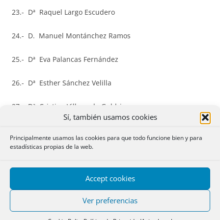
23.- Dª Raquel Largo Escudero
24.- D. Manuel Montánchez Ramos
25.- Dª Eva Palancas Fernández
26.- Dª Esther Sánchez Velilla
27.- Dª Cristina Villaverde Guldris
Sí, también usamos cookies
28.- D. Sergio Saavedra Morales
Principalmente usamos las cookies para que todo funcione bien y para
estadísticas propias de la web.
29.- Dª María Teresa Rubio Quesada
30.- D. Esteban Moyano Morales
Accept cookies
Ver preferencias
31.- Dª Guadalupe Cuesta Vizoso