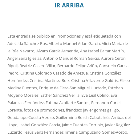
IR ARRIBA
Esta entrada se publicó en
Promociones
y está etiquetada con
Adelaida Sánchez Rus
,
Alberto Manuel Adán García
,
Alicia María de
la Rúa Navarro
,
Álvaro García Armentia
,
Ana Isabel Baltar Martín
,
Angel Sanz Iglesias
,
Antonio Manuel Román García
,
Aurora Cerón
Ripoll
,
Beatriz Casero Villar
,
Bernardo Felipe Ariño
,
Consuelo García
Pedro
,
Cristina Colorado Casado de Amezua
,
Cristina González
Hernández
,
Cristina Martinez Ruiz
,
Cristina Villaverde Guldris
,
Eliseo
Medina Fuentes
,
Enrique de Elera-San Miguel Hurtado
,
Esteban
Moyano Morales
,
Esther Sánchez Velilla
,
Eva Leal Colino
,
Eva
Palancas Fernández
,
Fatima Azpitarte Santos
,
Fernando Curiel
Lorente
,
fotos de promociones
,
francisco javier gomez galligo
,
Guadalupe Cuesta Vizoso
,
Guillermina Bosch Cabot
,
Inés Arribas del
Hoyo
,
Isabel González García
,
Jaime Fuentes Corripio
,
Javier Regúlez
Luzardo
,
Jesús Sanz Fernández
,
Jimena Campuzano Gómez-Acebo
,