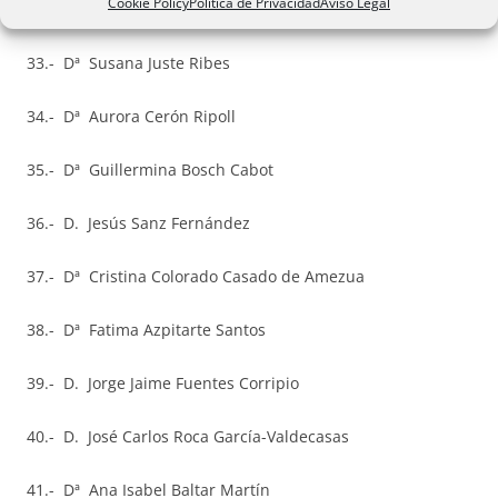
Cookie Policy
Política de Privacidad
Aviso Legal
32.- Dª María Pilar Linares González
33.- Dª Susana Juste Ribes
34.- Dª Aurora Cerón Ripoll
35.- Dª Guillermina Bosch Cabot
36.- D. Jesús Sanz Fernández
37.- Dª Cristina Colorado Casado de Amezua
38.- Dª Fatima Azpitarte Santos
39.- D. Jorge Jaime Fuentes Corripio
40.- D. José Carlos Roca García-Valdecasas
41.- Dª Ana Isabel Baltar Martín