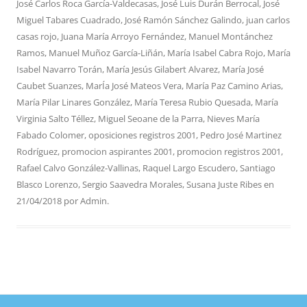
José Carlos Roca García-Valdecasas
,
José Luis Durán Berrocal
,
José
Miguel Tabares Cuadrado
,
José Ramón Sánchez Galindo
,
juan carlos
casas rojo
,
Juana María Arroyo Fernández
,
Manuel Montánchez
Ramos
,
Manuel Muñoz García-Liñán
,
María Isabel Cabra Rojo
,
María
Isabel Navarro Torán
,
María Jesús Gilabert Alvarez
,
María José
Caubet Suanzes
,
MarÍa José Mateos Vera
,
María Paz Camino Arias
,
María Pilar Linares González
,
María Teresa Rubio Quesada
,
María
Virginia Salto Téllez
,
Miguel Seoane de la Parra
,
Nieves María
Fabado Colomer
,
oposiciones registros 2001
,
Pedro José Martinez
Rodríguez
,
promocion aspirantes 2001
,
promocion registros 2001
,
Rafael Calvo González-Vallinas
,
Raquel Largo Escudero
,
Santiago
Blasco Lorenzo
,
Sergio Saavedra Morales
,
Susana Juste Ribes
en
21/04/2018
por
Admin
.