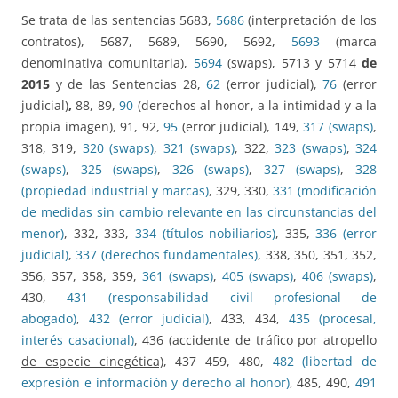
Se trata de las sentencias 5683,
5686
(interpretación de los
contratos), 5687, 5689, 5690, 5692,
5693
(marca
denominativa comunitaria),
5694
(swaps), 5713 y 5714
de
2015
y de las Sentencias 28,
62
(error judicial),
76
(error
judicial)
,
88, 89,
90
(derechos al honor, a la intimidad y a la
propia imagen), 91, 92,
95
(error judicial), 149,
317 (swaps)
,
318, 319,
320 (swaps)
,
321 (swaps)
, 322,
323 (swaps)
,
324
(swaps)
,
325 (swaps)
,
326 (swaps)
,
327 (swaps)
,
328
(propiedad industrial y marcas)
, 329, 330,
331 (modificación
de medidas sin cambio relevante en las circunstancias del
menor)
, 332, 333,
334 (títulos nobiliarios)
, 335,
336 (error
judicial)
,
337 (derechos fundamentales)
, 338, 350, 351, 352,
356, 357, 358, 359,
361 (swaps)
,
405 (swaps)
,
406 (swaps)
,
430,
431 (responsabilidad civil profesional de
abogado)
,
432 (error judicial)
, 433, 434,
435 (procesal,
interés casacional)
,
436 (accidente de tráfico por atropello
de especie cinegética)
, 437 459, 480,
482 (libertad de
expresión e información y derecho al honor)
, 485, 490,
491