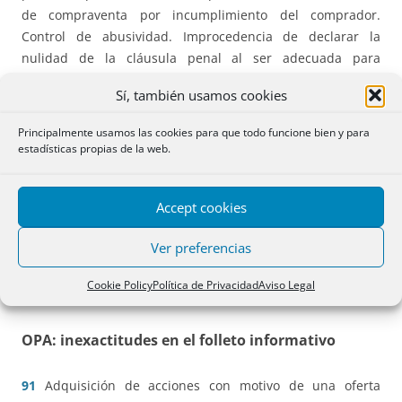
de compraventa por incumplimiento del comprador.
Control de abusividad. Improcedencia de declarar la
nulidad de la cláusula penal al ser adecuada para
indemnizar daños y perjuicios causados al vendedor.
Sí, también usamos cookies
88
Acción declarativa de dominio y reivindicatoria
.
Principalmente usamos las cookies para que todo funcione bien y para
Adquisición de la propiedad de carácter originario por mor
estadísticas propias de la web.
de un decreto canónico de extinción y reversión,
consecuencia de una previsión estatutaria de una
Accept cookies
asociación privada de fieles.
Ver preferencias
89
Complicidad concursal
. Requisitos conforme al art. 166
LC. Actos posteriores a la declaración de concurso. Alcance
Cookie Policy
Política de Privacidad
Aviso Legal
del dolo del cómplice.
OPA: inexactitudes en el folleto informativo
91
Adquisición de acciones con motivo de una oferta