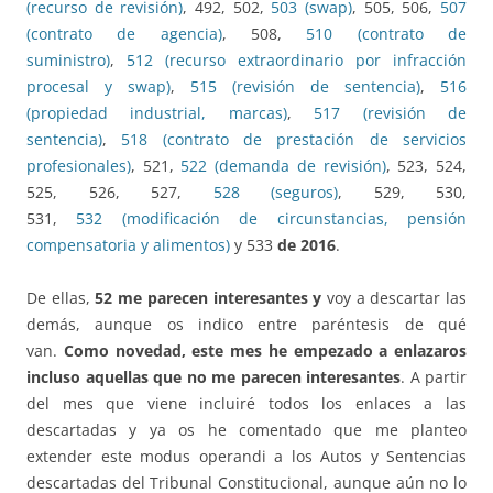
(recurso de revisión)
, 492, 502,
503 (swap)
, 505, 506,
507
(contrato de agencia)
, 508,
510 (contrato de
suministro)
,
512 (recurso extraordinario por infracción
procesal y swap)
,
515 (revisión de sentencia)
,
516
(propiedad industrial, marcas)
,
517 (revisión de
sentencia)
,
518 (contrato de prestación de servicios
profesionales)
, 521,
522 (demanda de revisión)
, 523, 524,
525, 526, 527,
528 (seguros)
, 529, 530,
531,
532 (modificación de circunstancias, pensión
compensatoria y alimentos)
y 533
de 2016
.
De ellas,
52 me parecen interesantes y
voy a descartar las
demás, aunque os indico entre paréntesis de qué
van.
Como novedad, este mes he empezado a enlazaros
incluso aquellas que no me parecen interesantes
. A partir
del mes que viene incluiré todos los enlaces a las
descartadas y ya os he comentado que me planteo
extender este modus operandi a los Autos y Sentencias
descartadas del Tribunal Constitucional, aunque aún no lo