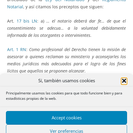
Notarial
, y así citamos los preceptos que siguen:
Art.
17 bis LN
: a)
… el notario deberá dar fe… de que el
consentimiento se adecua… a la voluntad debidamente
informada de los otorgantes o intervinientes
.
Art. 1 RN
:
Como profesional del Derecho tienen la misión de
asesorar a quienes reclaman su ministerio y aconsejarles los
medios jurídicos más adecuados para el logro de los fines
lícitos que aquellos se proponen alcanzar.
Sí, también usamos cookies
Art. 145 RN
: … deber del notario de dar fe … de que el
otorgamiento se adecua … a la voluntad debidamente
Principalmente usamos las cookies para que todo funcione bien y para
estadísticas propias de la web.
informada…
Art. 175 RN
:
A los efectos de informar debidamente a las
Accept cookies
partes. …
Ver preferencias