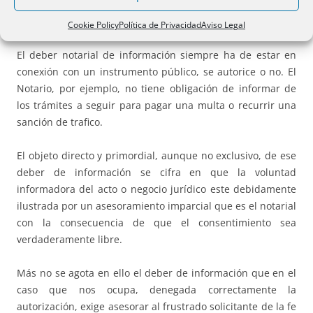
Art. 193 RN
: …
darán fe de que … los comparecientes …
debidamente informados del contenido del instrumento …
Cookie Policy
Política de Privacidad
Aviso Legal
El deber notarial de información siempre ha de estar en
conexión con un instrumento público, se autorice o no. El
Notario, por ejemplo, no tiene obligación de informar de
los trámites a seguir para pagar una multa o recurrir una
sanción de trafico.
El objeto directo y primordial, aunque no exclusivo, de ese
deber de información se cifra en que la voluntad
informadora del acto o negocio jurídico este debidamente
ilustrada por un asesoramiento imparcial que es el notarial
con la consecuencia de que el consentimiento sea
verdaderamente libre.
Más no se agota en ello el deber de información que en el
caso que nos ocupa, denegada correctamente la
autorización, exige asesorar al frustrado solicitante de la fe