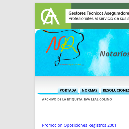
Notarios
PORTADA
NORMAS
RESOLUCIONE
MÁS USADAS (CUADRO)
INFORMES 
ARCHIVO DE LA ETIQUETA:
EVA LEAL COLINO
INFORMES MENSUALES
VOCES P
MÁS DESTACADAS
VOCES M
TITULARES DESDE 2002
TITULARES
Promoción Oposiciones Registros 2001