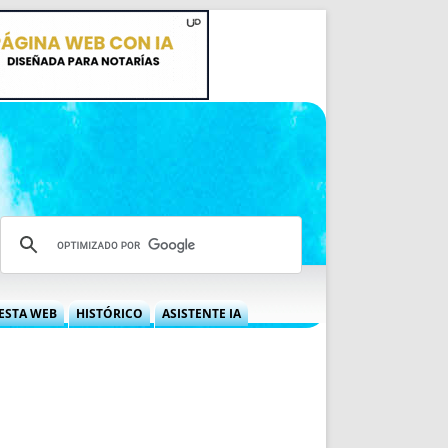
ESTA WEB
HISTÓRICO
ASISTENTE IA
A DGRN
QUÉ OFRECEMOS
 NIF
IDEARIO WEB
 LABORAL
QUIÉNES SOMOS
ÁBILES
HISTORIA