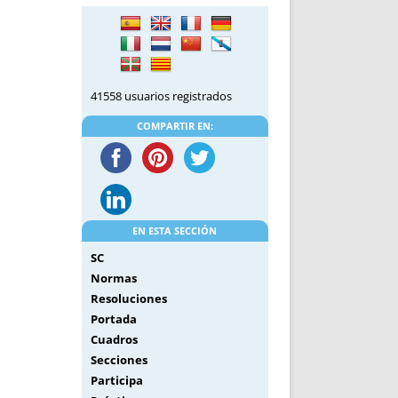
DE INICIO
PREMIO NYR
VORITOS
CONVENCIONES ANUALES
A IRPF
NUEVA ETAPA
AS
POLÍTICA DE PRIVACIDAD
41558 usuarios registrados
IJUELAS
AVISO LEGAL
POTECA
REPORTAR INCIDENCIA
COMPARTIR EN:
PERES
LOGOTIPO
CES
ENTREVISTAS
SONRISA
ENVÍA CORREO
EN ESTA SECCIÓN
CANALES DE VÍDEO
SC
Normas
Resoluciones
Portada
Cuadros
Secciones
Participa