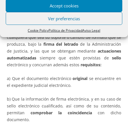
sello o firma electrónica
, en el que quede constancia del
Accept cookies
órgano emisor, fecha y hora.
Ver artículos 39 y 40
.
Ver preferencias
Tendrán la consideración de
copias auténticas
de
documentos judiciales electrónicos originales las emitidas,
Cookie Policy
Política de Privacidad
Aviso Legal
cualquiera que sea su soporte o cambio de formato que se
produzca, bajo la
firma del letrado
de la Administración
de Justicia, y las que se obtengan mediante
actuaciones
automatizadas
siempre que estén provistas de
sello
electrónico y concurran además estos
requisitos:
a) Que el documento electrónico
original
se encuentre en
el expediente judicial electrónico.
b) Que la información de firma electrónica, y en su caso de
sello electrónico cualificado, así como de su contenido,
permitan
comprobar la coincidencia
con dicho
documento.