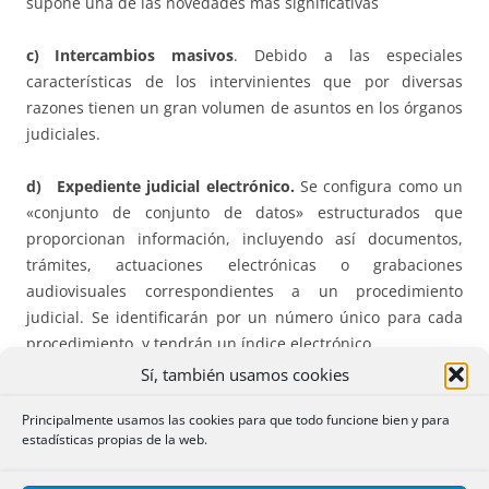
supone una de las novedades más significativas
c) Intercambios masivos
. Debido a las especiales
características de los intervinientes que por diversas
razones tienen un gran volumen de asuntos en los órganos
judiciales.
d) Expediente judicial electrónico.
Se configura como un
«conjunto de conjunto de datos» estructurados que
proporcionan información, incluyendo así documentos,
trámites, actuaciones electrónicas o grabaciones
audiovisuales correspondientes a un procedimiento
judicial. Se identificarán por un número único para cada
procedimiento, y tendrán un índice electrónico.
Sí, también usamos cookies
e) Documento judicial electrónico y copias auténticas
.
Principalmente usamos las cookies para que todo funcione bien y para
Se presenta un nuevo concepto más amplio de documento
estadísticas propias de la web.
judicial electrónico. Deberá contener metadatos que
aseguren la interoperabilidad, así como llevar asociado un