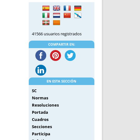
DE INICIO
PREMIO NYR
VORITOS
CONVENCIONES ANUALES
A IRPF
NUEVA ETAPA
AS
POLÍTICA DE PRIVACIDAD
41566 usuarios registrados
IJUELAS
AVISO LEGAL
POTECA
REPORTAR INCIDENCIA
COMPARTIR EN:
PERES
LOGOTIPO
CES
ENTREVISTAS
SONRISA
ENVÍA CORREO
EN ESTA SECCIÓN
CANALES DE VÍDEO
SC
Normas
Resoluciones
Portada
Cuadros
Secciones
Participa