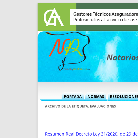
Notarios
PORTADA
NORMAS
RESOLUCIONE
MÁS USADAS (CUADRO)
INFORMES 
ARCHIVO DE LA ETIQUETA:
EVALUACIONES
INFORMES MENSUALES
VOCES P
MÁS DESTACADAS
VOCES M
TITULARES DESDE 2002
TITULARES
Resumen Real Decreto Ley 31/2020, de 29 de