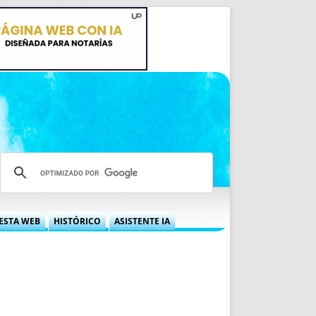
ESTA WEB
HISTÓRICO
ASISTENTE IA
A DGRN
QUÉ OFRECEMOS
 NIF
IDEARIO WEB
 LABORAL
QUIÉNES SOMOS
ÁBILES
HISTORIA