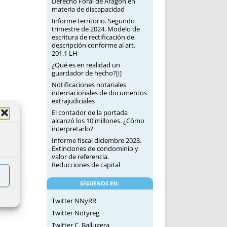
Derecho Foral de Aragón en
materia de discapacidad
Informe territorio. Segundo
trimestre de 2024. Modelo de
escritura de rectificación de
descripción conforme al art.
201.1 LH
¿Qué es en realidad un
guardador de hecho?[i]
Notificaciones notariales
internacionales de documentos
extrajudiciales
El contador de la portada
alcanzó los 10 millones. ¿Cómo
interpretarlo?
Informe fiscal diciembre 2023.
Extinciones de condominio y
valor de referencia.
Reducciones de capital
SÍGUENOS EN:
Twitter NNyRR
Twitter Notyreg
Twitter C. Ballugera