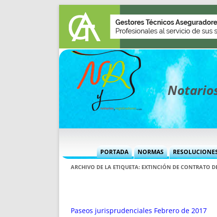
Notarios
PORTADA
NORMAS
RESOLUCIONE
MÁS USADAS (CUADRO)
INFORMES 
ARCHIVO DE LA ETIQUETA:
EXTINCIÓN DE CONTRATO D
INFORMES MENSUALES
VOCES P
MÁS DESTACADAS
VOCES M
TITULARES DESDE 2002
TITULARES
Paseos jurisprudenciales Febrero de 2017