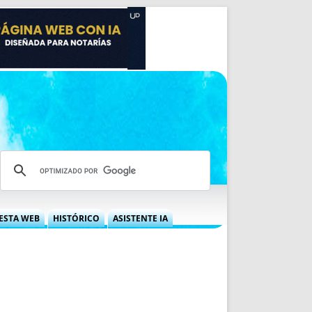
ESTA WEB
HISTÓRICO
ASISTENTE IA
A DGRN
QUÉ OFRECEMOS
 NIF
IDEARIO WEB
 LABORAL
QUIÉNES SOMOS
ÁBILES
HISTORIA