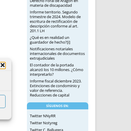
Derecho Foral de Aragón en
materia de discapacidad
Informe territorio. Segundo
trimestre de 2024. Modelo de
escritura de rectificación de
descripción conforme al art.
201.1 LH
¿Qué es en realidad un
guardador de hecho?[i]
Notificaciones notariales
internacionales de documentos
extrajudiciales
El contador de la portada
alcanzó los 10 millones. ¿Cómo
interpretarlo?
Informe fiscal diciembre 2023.
Extinciones de condominio y
valor de referencia.
Reducciones de capital
SÍGUENOS EN:
Twitter NNyRR
Twitter Notyreg
Twitter C. Ballugera