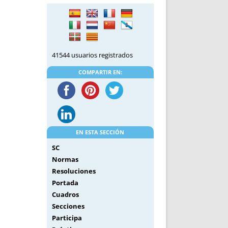
DE INICIO
PREMIO NYR
VORITOS
CONVENCIONES ANUALES
A IRPF
NUEVA ETAPA
AS
POLÍTICA DE PRIVACIDAD
41544 usuarios registrados
IJUELAS
AVISO LEGAL
POTECA
REPORTAR INCIDENCIA
COMPARTIR EN:
PERES
LOGOTIPO
CES
ENTREVISTAS
SONRISA
ENVÍA CORREO
EN ESTA SECCIÓN
CANALES DE VÍDEO
SC
Normas
Resoluciones
Portada
Cuadros
Secciones
Participa