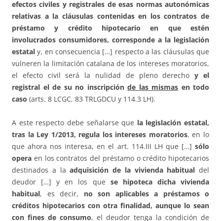
efectos civiles y registrales de esas normas autonómicas
relativas a la cláusulas contenidas en los contratos de
préstamo y crédito hipotecario en que estén
involucrados consumidores, corresponde a la legislación
estatal
y, en consecuencia […] respecto a las cláusulas que
vulneren la limitación catalana de los intereses moratorios,
el efecto civil será la nulidad de pleno derecho
y el
registral el de su no inscripción
de las mismas
en todo
caso
(arts. 8 LCGC, 83 TRLGDCU y 114.3 LH).
A este respecto debe señalarse que
la legislación estatal,
tras la Ley 1/2013, regula los intereses moratorios
, en lo
que ahora nos interesa, en el art. 114.III LH que […]
sólo
opera
en los contratos del préstamo o crédito hipotecarios
destinados a la
adquisición de la vivienda habitual
del
deudor […] y en los que
se hipoteca dicha vivienda
habitual
, es decir,
no son aplicables a préstamos o
créditos hipotecarios con otra finalidad, aunque lo sean
con fines de consumo
, el deudor tenga la condición de