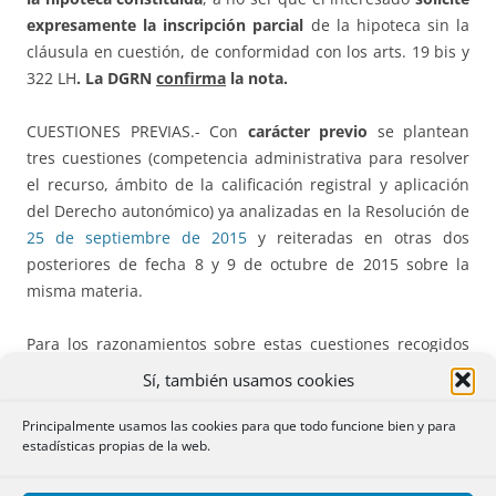
expresamente la inscripción parcial
de la hipoteca sin la
cláusula en cuestión, de conformidad con los arts. 19 bis y
322 LH
. La DGRN
confirma
la nota.
CUESTIONES PREVIAS.- Con
carácter previo
se plantean
tres cuestiones (competencia administrativa para resolver
el recurso, ámbito de la calificación registral y aplicación
del Derecho autonómico) ya analizadas en la Resolución de
25 de septiembre de 2015
y reiteradas en otras dos
posteriores de fecha 8 y 9 de octubre de 2015 sobre la
misma materia.
Para los razonamientos sobre estas cuestiones recogidos
en esta resolución por la vía del “corta y pega”, nos
Sí, también usamos cookies
remitimos al resumen de la resolución de setiembre citada
en primer lugar.
Principalmente usamos las cookies para que todo funcione bien y para
estadísticas propias de la web.
El recurso también aclara que se procede a resolver todas