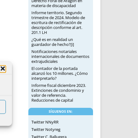
Derecho Foral de Aragón en
materia de discapacidad
Informe territorio. Segundo
trimestre de 2024. Modelo de
escritura de rectificación de
descripción conforme al art.
201.1 LH
¿Qué es en realidad un
guardador de hecho?[i]
Notificaciones notariales
internacionales de documentos
extrajudiciales
El contador de la portada
alcanzó los 10 millones. ¿Cómo
interpretarlo?
Informe fiscal diciembre 2023.
Extinciones de condominio y
valor de referencia.
Reducciones de capital
SÍGUENOS EN:
Twitter NNyRR
Twitter Notyreg
Twitter C. Ballugera