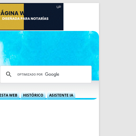
ESTA WEB
HISTÓRICO
ASISTENTE IA
A DGRN
QUÉ OFRECEMOS
 NIF
IDEARIO WEB
 LABORAL
QUIÉNES SOMOS
ÁBILES
HISTORIA