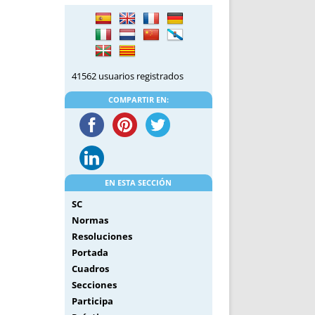
DE INICIO
PREMIO NYR
VORITOS
CONVENCIONES ANUALES
A IRPF
NUEVA ETAPA
AS
POLÍTICA DE PRIVACIDAD
41562 usuarios registrados
IJUELAS
AVISO LEGAL
POTECA
REPORTAR INCIDENCIA
COMPARTIR EN:
PERES
LOGOTIPO
CES
ENTREVISTAS
SONRISA
ENVÍA CORREO
EN ESTA SECCIÓN
CANALES DE VÍDEO
SC
Normas
Resoluciones
Portada
Cuadros
Secciones
Participa