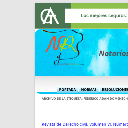
Notarios
PORTADA
NORMAS
RESOLUCIONE
MÁS USADAS (CUADRO)
INFORMES 
ARCHIVO DE LA ETIQUETA:
FEDERICO ADAN DOMENECH
INFORMES MENSUALES
VOCES P
MÁS DESTACADAS
VOCES M
TITULARES DESDE 2002
TITULARES
Revista de Derecho civil. Volumen VI. Númer