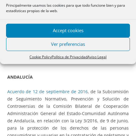
Estado de Energía, por la que se aprueba el calendario y
Principalmente usamos las cookies para que todo funcione bien y para
las características, para la temporada eléctrica 2017, del
estadísticas propias de la web.
procedimiento competitivo de subastas para la asignación
del servicio de gestión de la demanda de interrumpibilidad
Accept cookies
regulado en la Orden IET/2013/2013, de 31 de octubre.
Ver preferencias
Cookie Policy
Política de Privacidad
Aviso Legal
AUTONÓMICA
ANDALUCÍA
Acuerdo de 12 de septiembre de 2016
, de la Subcomisión
de Seguimiento Normativo, Prevención y Solución de
Controversias de la Comisión Bilateral de Cooperación
Administración General del Estado-Comunidad Autónoma
de Andalucía, en relación con la Ley 3/2016, de 9 de junio,
para la protección de los derechos de las personas
consumidoras y usuarias en la contratación de préstamos y