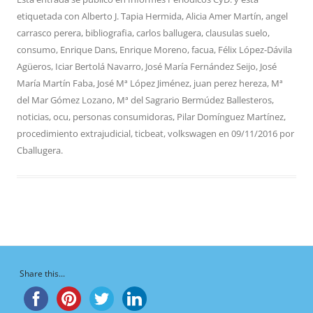
etiquetada con
Alberto J. Tapia Hermida
,
Alicia Amer Martín
,
angel
carrasco perera
,
bibliografia
,
carlos ballugera
,
clausulas suelo
,
consumo
,
Enrique Dans
,
Enrique Moreno
,
facua
,
Félix López-Dávila
Agüeros
,
Iciar Bertolá Navarro
,
José María Fernández Seijo
,
José
María Martín Faba
,
José Mª López Jiménez
,
juan perez hereza
,
Mª
del Mar Gómez Lozano
,
Mª del Sagrario Bermúdez Ballesteros
,
noticias
,
ocu
,
personas consumidoras
,
Pilar Domínguez Martínez
,
procedimiento extrajudicial
,
ticbeat
,
volkswagen
en
09/11/2016
por
Cballugera
.
Share this...