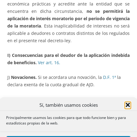
económica prácticas y acredite ante la entidad que se
encuentra en dicha circunstancia,
no se permitirá la
aplicación de interés moratorio por el período de vigencia
de la moratoria
. Esta inaplicabilidad de intereses no será
aplicable a deudores o contratos distintos de los regulados
en el presente real decreto-ley.
I) Consecuencias para el deudor de la aplicación indebida
de beneficios.
Ver art. 16.
J)
Novaciones.
Si se acordara una novación, la
D.F. 1ª
la
declara exenta de la cuota gradual de AJD.
Ver modificación RDLey 11/2020, de 31 de marzo.
Sí, también usamos cookies
Ver modificación RDLey 15/2020, de 21 de abril
Principalmente usamos las cookies para que todo funcione bien y para
estadísticas propias de la web.
Ver modificación RDLey 26/2020, de 7 de julio