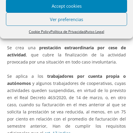
Accept cookies
Ver Moratoria Convencional en el RDLey 19/2020,
de 26 de mayo
Ver preferencias
Cookie Policy
Política de Privacidad
Aviso Legal
Autónomos.
Art. 17.
Se crea una
prestación extraordinaria por cese de
actividad
, que cubre la finalización de la actividad
provocada por una situación en todo caso involuntaria.
Se aplica a los
trabajadores por cuenta propia o
autónomos
y algunos trabajadores de cooperativas, cuyas
actividades queden suspendidas, en virtud de lo previsto
en el Real Decreto 463/2020, de 14 de marzo, o, en otro
caso, cuando su facturación en el mes anterior al que se
solicita la prestación se vea reducida, al menos, en un 75
por ciento en relación con el promedio de facturación del
semestre anterior, Han de cumplir los requisitos