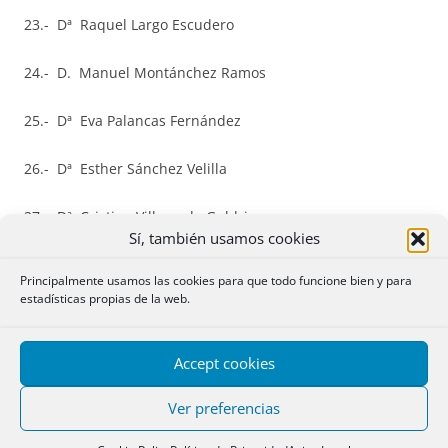
23.- Dª Raquel Largo Escudero
24.- D. Manuel Montánchez Ramos
25.- Dª Eva Palancas Fernández
26.- Dª Esther Sánchez Velilla
27.- Dª Cristina Villaverde Guldris
Sí, también usamos cookies
28.- D. Sergio Saavedra Morales
Principalmente usamos las cookies para que todo funcione bien y para
estadísticas propias de la web.
29.- Dª María Teresa Rubio Quesada
30.- D. Esteban Moyano Morales
Accept cookies
Ver preferencias
31.- Dª Guadalupe Cuesta Vizoso