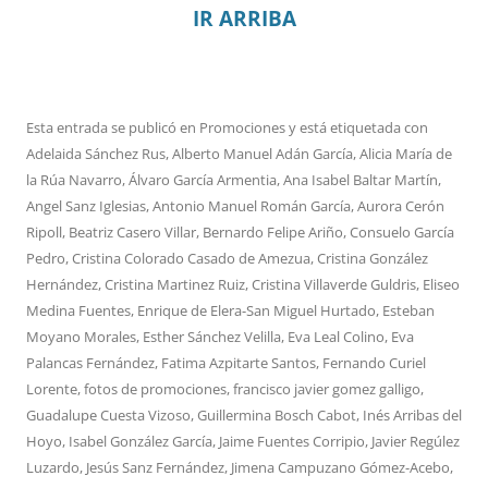
IR ARRIBA
Esta entrada se publicó en
Promociones
y está etiquetada con
Adelaida Sánchez Rus
,
Alberto Manuel Adán García
,
Alicia María de
la Rúa Navarro
,
Álvaro García Armentia
,
Ana Isabel Baltar Martín
,
Angel Sanz Iglesias
,
Antonio Manuel Román García
,
Aurora Cerón
Ripoll
,
Beatriz Casero Villar
,
Bernardo Felipe Ariño
,
Consuelo García
Pedro
,
Cristina Colorado Casado de Amezua
,
Cristina González
Hernández
,
Cristina Martinez Ruiz
,
Cristina Villaverde Guldris
,
Eliseo
Medina Fuentes
,
Enrique de Elera-San Miguel Hurtado
,
Esteban
Moyano Morales
,
Esther Sánchez Velilla
,
Eva Leal Colino
,
Eva
Palancas Fernández
,
Fatima Azpitarte Santos
,
Fernando Curiel
Lorente
,
fotos de promociones
,
francisco javier gomez galligo
,
Guadalupe Cuesta Vizoso
,
Guillermina Bosch Cabot
,
Inés Arribas del
Hoyo
,
Isabel González García
,
Jaime Fuentes Corripio
,
Javier Regúlez
Luzardo
,
Jesús Sanz Fernández
,
Jimena Campuzano Gómez-Acebo
,