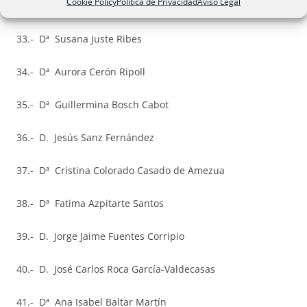
Cookie Policy
Política de Privacidad
Aviso Legal
32.- Dª María Pilar Linares González
33.- Dª Susana Juste Ribes
34.- Dª Aurora Cerón Ripoll
35.- Dª Guillermina Bosch Cabot
36.- D. Jesús Sanz Fernández
37.- Dª Cristina Colorado Casado de Amezua
38.- Dª Fatima Azpitarte Santos
39.- D. Jorge Jaime Fuentes Corripio
40.- D. José Carlos Roca García-Valdecasas
41.- Dª Ana Isabel Baltar Martín