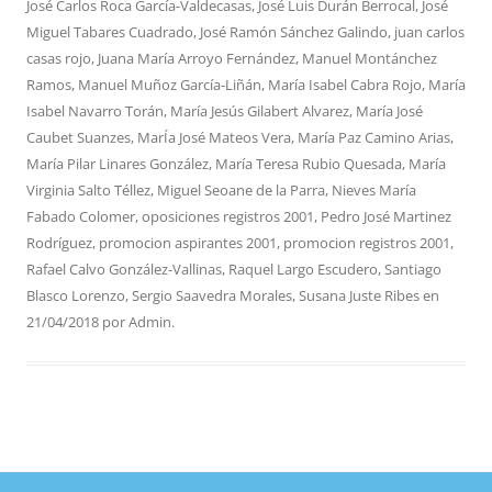
José Carlos Roca García-Valdecasas
,
José Luis Durán Berrocal
,
José
Miguel Tabares Cuadrado
,
José Ramón Sánchez Galindo
,
juan carlos
casas rojo
,
Juana María Arroyo Fernández
,
Manuel Montánchez
Ramos
,
Manuel Muñoz García-Liñán
,
María Isabel Cabra Rojo
,
María
Isabel Navarro Torán
,
María Jesús Gilabert Alvarez
,
María José
Caubet Suanzes
,
MarÍa José Mateos Vera
,
María Paz Camino Arias
,
María Pilar Linares González
,
María Teresa Rubio Quesada
,
María
Virginia Salto Téllez
,
Miguel Seoane de la Parra
,
Nieves María
Fabado Colomer
,
oposiciones registros 2001
,
Pedro José Martinez
Rodríguez
,
promocion aspirantes 2001
,
promocion registros 2001
,
Rafael Calvo González-Vallinas
,
Raquel Largo Escudero
,
Santiago
Blasco Lorenzo
,
Sergio Saavedra Morales
,
Susana Juste Ribes
en
21/04/2018
por
Admin
.