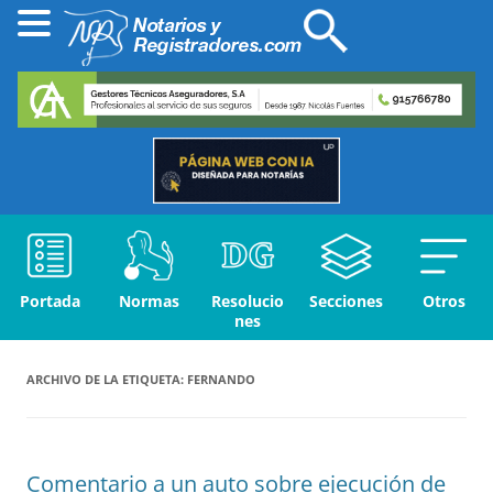
Portada
Normas
Resolucio
Secciones
Otros
nes
ARCHIVO DE LA ETIQUETA:
FERNANDO
Comentario a un auto sobre ejecución de