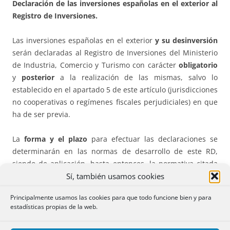
Declaración de las inversiones españolas en el exterior al
Registro de Inversiones.
Las inversiones españolas en el exterior
y su desinversión
serán declaradas al Registro de Inversiones del Ministerio
de Industria, Comercio y Turismo con carácter
obligatorio
y
posterior
a la realización de las mismas, salvo lo
establecido en el apartado 5 de este artículo (jurisdicciones
no cooperativas o regímenes fiscales perjudiciales) en que
ha de ser previa.
La
forma y el plazo
para efectuar las declaraciones se
determinarán en las normas de desarrollo de este RD,
siendo de aplicación, hasta entonces, la normativa citada
Sí, también usamos cookies
en la
D.Tr. 2ª
.
Principalmente usamos las cookies para que todo funcione bien y para
Con carácter general, la inversión será declarada por el
estadísticas propias de la web.
titular residente.
Excepciones: