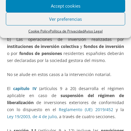
a) Las inversiones efectuadas en
instrumentos financieros
Accept cookies
canalizadas a través de empresas de servicios de
inversión, entidades de crédito u otras entidades
Ver preferencias
residentes, que serán declaradas por estas entidades.
Cookie Policy
Política de Privacidad
Aviso Legal
b) Las operaciones de inversión realizadas por
instituciones de inversión colectiva
y
fondos de inversión
o por
fondos de pensiones
residentes españoles deberán
ser declaradas por la sociedad gestora del mismo.
No se alude en estos casos a la intervención notarial.
El
capítulo IV
(artículos 9 a 20) desarrolla el régimen
aplicable en caso de
suspensión del régimen de
liberalización
de inversiones exteriores de conformidad
con lo dispuesto en el
Reglamento (UE) 2019/452
y la
Ley 19/2003, de 4 de julio
, a través de cuatro secciones.
La
sección 1.ª
(artículos 9 a 12) incluye las
previsiones