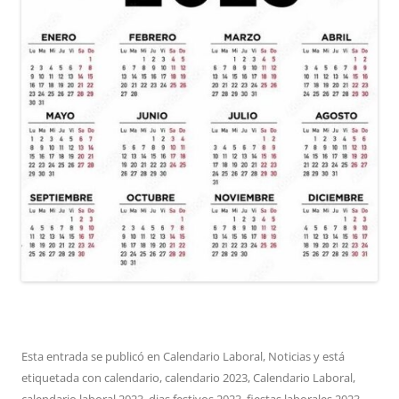
Esta entrada se publicó en
Calendario Laboral
,
Noticias
y está
etiquetada con
calendario
,
calendario 2023
,
Calendario Laboral
,
calendario laboral 2023
,
dias festivos 2023
,
fiestas laborales 2023
,