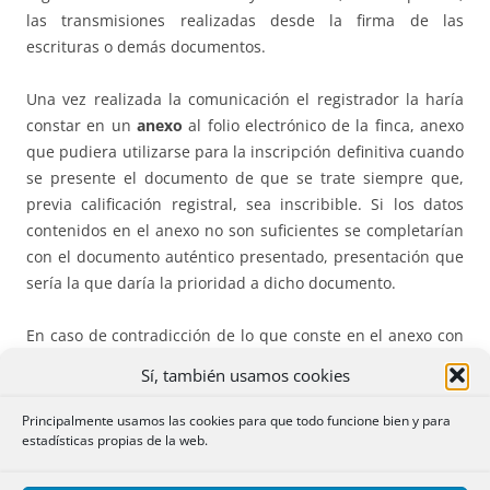
las transmisiones realizadas desde la firma de las
escrituras o demás documentos.
Una vez realizada la comunicación el registrador la haría
constar en un
anexo
al folio electrónico de la finca, anexo
que pudiera utilizarse para la inscripción definitiva cuando
se presente el documento de que se trate siempre que,
previa calificación registral, sea inscribible. Si los datos
contenidos en el anexo no son suficientes se completarían
con el documento auténtico presentado, presentación que
sería la que daría la prioridad a dicho documento.
En caso de contradicción de lo que conste en el anexo con
el documento que pretenda su inscripción el registrador,
Sí, también usamos cookies
con independencia de su total calificación, pondría en
conocimiento del interesado la existencia de la nota del
Principalmente usamos las cookies para que todo funcione bien y para
anexo para que este a su vista pudiera realizar las
estadísticas propias de la web.
observaciones o alegaciones oportunas. De esta forma se