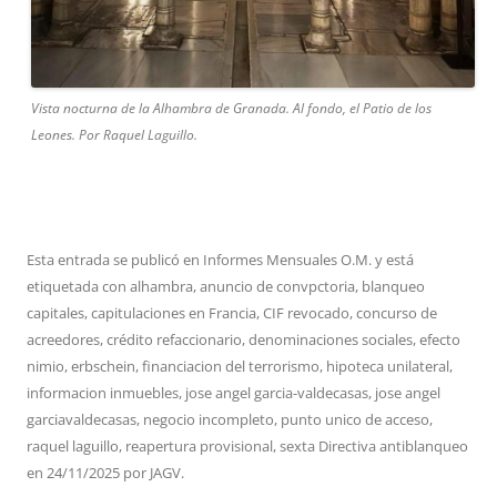
Vista nocturna de la Alhambra de Granada. Al fondo, el Patio de los
Leones. Por Raquel Laguillo.
Esta entrada se publicó en
Informes Mensuales O.M.
y está
etiquetada con
alhambra
,
anuncio de convpctoria
,
blanqueo
capitales
,
capitulaciones en Francia
,
CIF revocado
,
concurso de
acreedores
,
crédito refaccionario
,
denominaciones sociales
,
efecto
nimio
,
erbschein
,
financiacion del terrorismo
,
hipoteca unilateral
,
informacion inmuebles
,
jose angel garcia-valdecasas
,
jose angel
garciavaldecasas
,
negocio incompleto
,
punto unico de acceso
,
raquel laguillo
,
reapertura provisional
,
sexta Directiva antiblanqueo
en
24/11/2025
por
JAGV
.