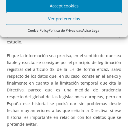
conseguiría una
permanente actualización
a los efectos de
Accept cookies
la prevención del BC/FT. Parece innecesario decir que de
esos datos sólo se podrá dar publicidad a las autoridades
Ver preferencias
señaladas y no producirán ninguno de los efectos que son
propios de los asientos registrales. En todo caso esta
Cookie Policy
Política de Privacidad
Aviso Legal
propuesta deberá ser objeto de un profundo debate y
estudio.
El que la información sea precisa, en el sentido de que sea
fiable y exacta, se consigue por el principio de legitimación
registral del artículo 38 de la LH de forma eficaz, salvo
respecto de los datos que, en su caso, conste en el anexo y
finalmente en cuanto a la limitación temporal que cita la
Directiva, parece que es una medida de prudencia
respecto del global de las legislaciones europeas, pero en
España ese historial se podrá dar sin problemas desde
fechas muy anteriores a las que señala la Directiva, si ese
historial es importante en relación con los delitos que se
pretende evitar.