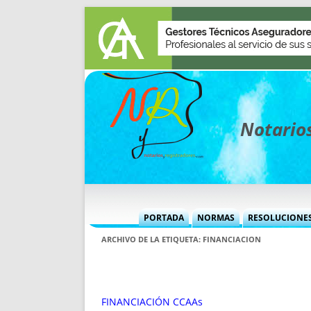
Notarios
PORTADA
NORMAS
RESOLUCIONE
MÁS USADAS (CUADRO)
INFORMES 
ARCHIVO DE LA ETIQUETA:
FINANCIACION
INFORMES MENSUALES
VOCES P
MÁS DESTACADAS
VOCES M
TITULARES DESDE 2002
TITULARES
FINANCIACIÓN CCAAs