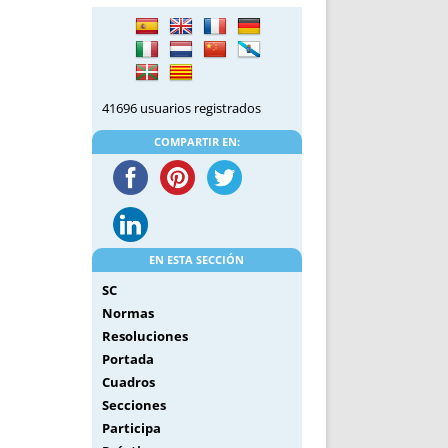
DE INICIO
PREMIO NYR
VORITOS
CONVENCIONES ANUALES
A IRPF
NUEVA ETAPA
AS
POLÍTICA DE PRIVACIDAD
41696 usuarios registrados
IJUELAS
AVISO LEGAL
POTECA
REPORTAR INCIDENCIA
COMPARTIR EN:
PERES
LOGOTIPO
CES
ENTREVISTAS
SONRISA
ENVÍA CORREO
EN ESTA SECCIÓN
CANALES DE VÍDEO
SC
Normas
Resoluciones
Portada
Cuadros
Secciones
Participa