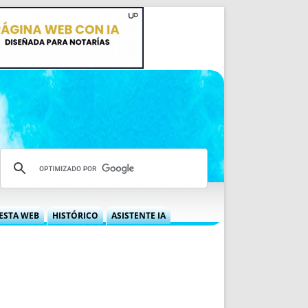
ESTA WEB
HISTÓRICO
ASISTENTE IA
A DGRN
QUÉ OFRECEMOS
 NIF
IDEARIO WEB
 LABORAL
QUIÉNES SOMOS
ÁBILES
HISTORIA