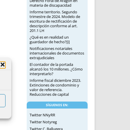
Derecho Foral de Aragón en
materia de discapacidad
Informe territorio. Segundo
trimestre de 2024. Modelo de
escritura de rectificación de
descripción conforme al art.
201.1 LH
¿Qué es en realidad un
guardador de hecho?[i]
Notificaciones notariales
internacionales de documentos
extrajudiciales
El contador de la portada
alcanzó los 10 millones. ¿Cómo
interpretarlo?
Informe fiscal diciembre 2023.
Extinciones de condominio y
valor de referencia.
Reducciones de capital
SÍGUENOS EN:
Twitter NNyRR
Twitter Notyreg
Twitter C. Ballugera