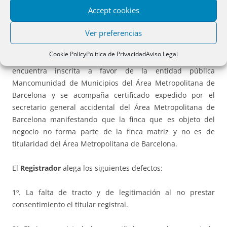
Accept cookies
la inscripción de una escritura de segregación y
compraventa.
Ver preferencias
Hechos:
se presenta en el Registro escritura pública de
Cookie Policy
Política de Privacidad
Aviso Legal
segregación y venta del año 1988. La finca matriz se
encuentra inscrita a favor de la entidad pública
Mancomunidad de Municipios del Área Metropolitana de
Barcelona y se acompaña certificado expedido por el
secretario general accidental del Área Metropolitana de
Barcelona manifestando que la finca que es objeto del
negocio no forma parte de la finca matriz y no es de
titularidad del Área Metropolitana de Barcelona.
El
Registrador
alega los siguientes defectos:
1º. La falta de tracto y de legitimación al no prestar
consentimiento el titular registral.