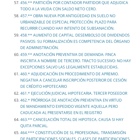
456.** PARTICIÓN POR CONTADOR PARTIDOR QUE ADJUDICA
TODO A LA VIUDA CON SALDO NETO CERO.
457.** OBRA NUEVA POR ANTIGÜEDAD EN SUELO NO
URBANIZABLE DE ESPECIAL PROTECCIÓN. PLAZO PARA
RECURRIR CUANDO HAY INTENTO DE SUBSANACIÓN.
458.** AUMENTO DE CAPITAL. DESEMBOLSO DE DIVIDENDOS
PASIVOS: SU FORMALIZACIÓN ES COMPETENCIA DEL ÓRGANO
DE ADMINISTRACIÓN.
459.** ANOTACIÓN PREVENTIVA DE DEMANDA: FINCA
INSCRITA A NOMBRE DE TERCERO. TRACTO SUCESIVO: NO HAY
EXCEPCIONES SALVO LAS LEGALMENTE ESTABLECIDAS.
460.* ADJUDICACIÓN EN PROCEDIMIENTO DE APREMIO.
NEGATIVA A CANCELAR INSCRIPCIÓN POSTERIOR DE CESIÓN
DE CRÉDITO HIPOTECARIO
461.* EJECUCIÓN JUDICIAL HIPOTECARIA. TERCER POSEEDOR
462.* PRÓRROGA DE ANOTACIÓN PREVENTIVA EN VIRTUD
DE MANDAMIENTO EXPEDIDO VIGENTE AQUELLA PERO
CADUCADA AL PRESENTARSE EN EL REGISTRO
463.** CANCELACIÓN TOTAL DE HIPOTECA. CAUSA SI HAY
QUITA PARCIAL.
464.*** CONSTITUCIÓN DE SL PROFESIONAL. TRANSMISIÓN
DE PARTICIPACIONES SOCIALES. CLASES DE PARTICIPACIONES.