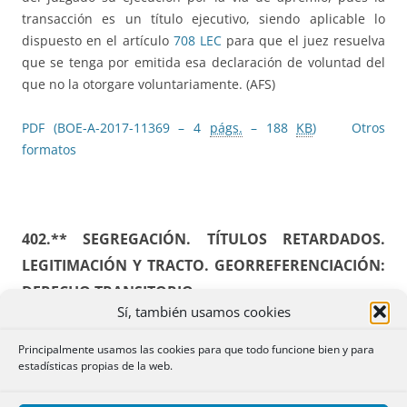
transacción es un título ejecutivo, siendo aplicable lo
dispuesto en el artículo
708 LEC
para que el juez resuelva
que se tenga por emitida esa declaración de voluntad del
que no la otorgare voluntariamente. (AFS)
PDF (BOE-A-2017-11369 – 4
págs.
– 188
KB
)
Otros
formatos
402.** SEGREGACIÓN. TÍTULOS RETARDADOS.
LEGITIMACIÓN Y TRACTO. GEORREFERENCIACIÓN:
DERECHO TRANSITORIO
Sí, también usamos cookies
Resolución de 7 de septiembre de 2017, de la Dirección
Principalmente usamos las cookies para que todo funcione bien y para
General de los Registros y del Notariado, en el recurso
estadísticas propias de la web.
interpuesto contra la nota de calificación del registrador de
la propiedad de Barcelona n.º 11, por la que se suspende