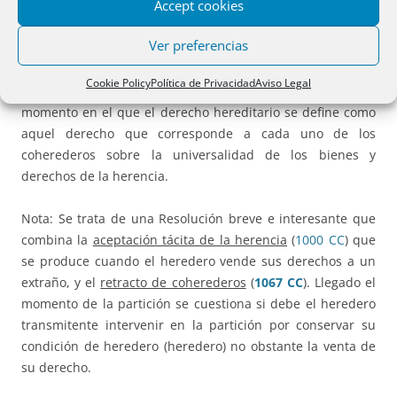
Accept cookies
Hay que distinguir entre la naturaleza del derecho
hereditario
antes de haber sido aceptada la herencia
, que
Ver preferencias
se define como un derecho personalísimo que se atribuye
al heredero para adquirir la herencia mediante la
Cookie Policy
Política de Privacidad
Aviso Legal
aceptación; y, por otro lado,
después de la aceptación
,
momento en el que el derecho hereditario se define como
aquel derecho que corresponde a cada uno de los
coherederos sobre la universalidad de los bienes y
derechos de la herencia.
Nota: Se trata de una Resolución breve e interesante que
combina la
aceptación tácita de la herencia
(
1000 CC
) que
se produce cuando el heredero vende sus derechos a un
extraño, y el
retracto de coherederos
(
1067 CC
). Llegado el
momento de la partición se cuestiona si debe el heredero
transmitente intervenir en la partición por conservar su
condición de heredero (heredero) no obstante la venta de
su derecho.