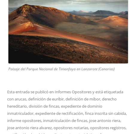
Paisaje del Parque Nacional de Timanfaya en Lanzarote (Canarias)
Esta entrada se publicó en
Informes Opositores
y está etiquetada
con
arucas
,
definición de euríbir
,
definición de míbor
,
derecho
hereditario
,
división de fincas
,
expediente de dominio
inmatriculador
,
expediente de rectificación
,
finca inscrita sin cabida
,
informe opositores
,
inmatriculación de fincas
,
jose antonio riera
,
jose antonio riera alvarez
,
opositores notarias
,
opositores registros
,