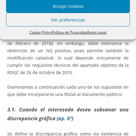
Accept cookies
comunicación establecido en la RDGC de 26 de octubre de
2015.
Ver preferencias
Recordemos, por otra parte, que un IVG negativo no impide
Cookie Policy
Política de Privacidad
Aviso Legal
la inscripción en el Registro de la Propiedad (RDGRN de 6
de febrero de 2018); sin embargo, debe intentarse la
obtención de un IVG positivo, pues permite también la
modificación catastral, lo cual depende únicamente de
cumplir los requisitos técnicos del apartado séptimo de la
RDGC de 26 de octubre de 2015.
Examinamos a continuación cada uno de los supuestos en
que debe incorporarse una RGGA al documento público:
3.1. Cuando el interesado desea subsanar una
discrepancia gráfica (
ap. 6º
)
Se define la discrepancia gráfica como «la existencia de