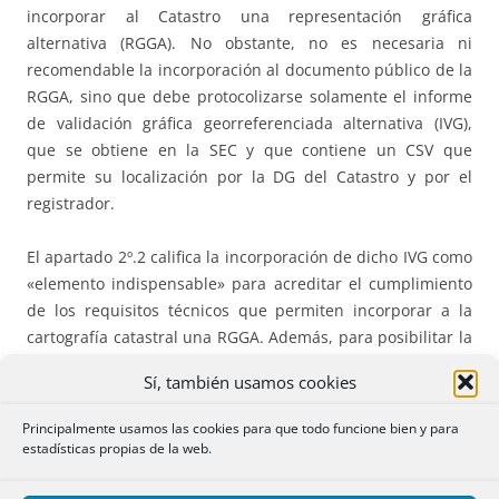
incorporar al Catastro una representación gráfica
alternativa (RGGA). No obstante, no es necesaria ni
recomendable la incorporación al documento público de la
RGGA, sino que debe protocolizarse solamente el informe
de validación gráfica georreferenciada alternativa (IVG),
que se obtiene en la SEC y que contiene un CSV que
permite su localización por la DG del Catastro y por el
registrador.
El apartado 2º.2 califica la incorporación de dicho IVG como
«elemento indispensable» para acreditar el cumplimiento
de los requisitos técnicos que permiten incorporar a la
cartografía catastral una RGGA. Además, para posibilitar la
actualización de la información documental y gráfica en la
Sí, también usamos cookies
base de datos catastral es necesario que el IVG sea
positivo. Finalmente, el apartado 1º.2 dispone que la
Principalmente usamos las cookies para que todo funcione bien y para
comunicación por los notarios al Catastro de la RGGA se
estadísticas propias de la web.
hará mediante la remisión del CSV contenido en el IVG, lo
que simplifica encomiablemente el sistema de