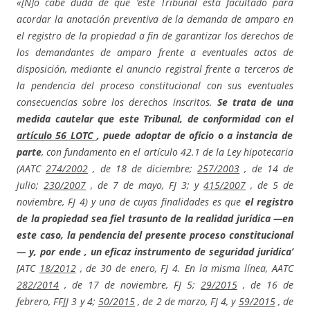
«[N]o cabe duda de que ‘este Tribunal está facultado para
acordar la anotación preventiva de la demanda de amparo en
el registro de la propiedad a fin de garantizar los derechos de
los demandantes de amparo frente a eventuales actos de
disposición, mediante el anuncio registral frente a terceros de
la pendencia del proceso constitucional con sus eventuales
consecuencias sobre los derechos inscritos.
Se trata de una
medida cautelar que este Tribunal, de conformidad con el
artículo 56 LOTC
, puede adoptar de oficio o a instancia de
parte
, con fundamento en el artículo 42.1 de la Ley hipotecaria
(AATC
274/2002
, de 18 de diciembre;
257/2003
, de 14 de
julio;
230/2007
, de 7 de mayo, FJ 3; y
415/2007
, de 5 de
noviembre, FJ 4) y una de cuyas finalidades es que
el registro
de la propiedad sea fiel trasunto de la realidad jurídica —en
este caso, la pendencia del presente proceso constitucional
— y, por ende , un eficaz instrumento de seguridad jurídica’
[ATC
18/2012
, de 30 de enero, FJ 4. En la misma línea, AATC
282/2014
, de 17 de noviembre, FJ 5;
29/2015
, de 16 de
febrero, FFJJ 3 y 4;
50/2015
, de 2 de marzo, FJ 4, y
59/2015
, de