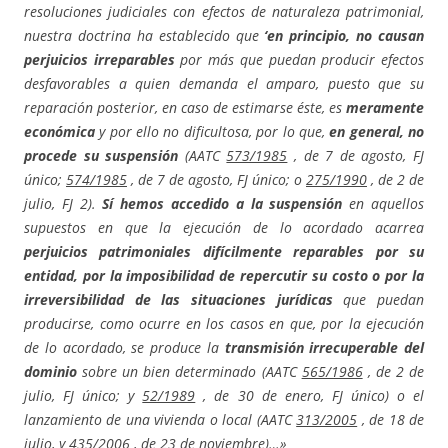
resoluciones judiciales con efectos de naturaleza patrimonial,
nuestra doctrina ha establecido que
‘en principio, no causan
perjuicios irreparables
por más que puedan producir efectos
desfavorables a quien demanda el amparo, puesto que su
reparación posterior, en caso de estimarse éste, es
meramente
económica
y por ello no dificultosa, por lo que,
en general, no
procede su suspensión
(AATC
573/1985
, de 7 de agosto, FJ
único;
574/1985
, de 7 de agosto, FJ único; o
275/1990
, de 2 de
julio, FJ 2).
Sí hemos accedido a la suspensión
en aquellos
supuestos en que la ejecución de lo acordado acarrea
perjuicios patrimoniales difícilmente reparables por su
entidad, por la imposibilidad de repercutir su costo o por la
irreversibilidad de las situaciones jurídicas
que puedan
producirse, como ocurre en los casos en que, por la ejecución
de lo acordado, se produce la
transmisión irrecuperable del
dominio
sobre un bien determinado (AATC
565/1986
, de 2 de
julio, FJ único; y
52/1989
, de 30 de enero, FJ único) o el
lanzamiento de una vivienda o local (AATC
313/2005
, de 18 de
julio, y
435/2006
, de 23 de noviembre)…»