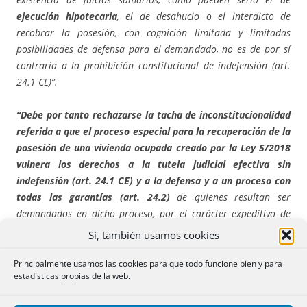
ejecución hipotecaria
, el de desahucio o el interdicto de
recobrar la posesión, con cognición limitada y limitadas
posibilidades de defensa para el demandado, no es de por sí
contraria a la prohibición constitucional de indefensión (art.
24.1 CE)”.
“Debe por tanto rechazarse la tacha de inconstitucionalidad
referida a que el proceso especial para la recuperación de la
posesión de una vivienda ocupada creado por la Ley 5/2018
vulnera los derechos a la tutela judicial efectiva sin
indefensión (art. 24.1 CE) y a la defensa y a un proceso con
todas las garantías (art. 24.2)
de quienes resultan ser
demandados en dicho proceso, por el carácter expeditivo de
este, que no garantizaría, según los diputados recurrentes, los
Sí, también usamos cookies
principios de contradicción y de igualdad de armas procesales”.
Principalmente usamos las cookies para que todo funcione bien y para
estadísticas propias de la web.
Constitucionalidad de la previsión sobre legitimación
pasiva. F.D. 4: