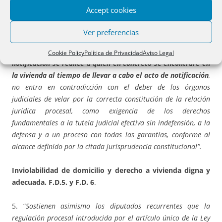
Accept cookies
. (…)
Lo dispuesto en el art. 437.3 bis LEC y en el primer
párrafo del art. 441.1 bis LEC, que
permiten dirigir la
Ver preferencias
demanda de recuperación de la posesión de una vivienda
contra los ignorados ocupantes, sin perjuicio de que la
Cookie Policy
Política de Privacidad
Aviso Legal
notificación se realice a quien en concreto se encontrare en
la vivienda al tiempo de llevar a cabo el acto de notificación
,
no entra en contradicción con el deber de los órganos
judiciales de velar por la correcta constitución de la relación
jurídica procesal, como exigencia de los derechos
fundamentales a la tutela judicial efectiva sin indefensión, a la
defensa y a un proceso con todas las garantías, conforme al
alcance definido por la citada jurisprudencia constitucional”.
Inviolabilidad de domicilio y derecho a vivienda digna y
adecuada. F.D.5. y F.D. 6
.
5. “
Sostienen asimismo los diputados recurrentes que la
regulación procesal introducida por el artículo único de la Ley