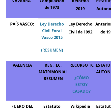
NAVARRA
Compilacion
Reforma
Estatut
de 1973
2019
Auton
PAÍS VASCO:
Ley Derecho
Ley Derecho
Anterio
Civil Foral
Civil de 1992
de 19
Vasco 2015
(RESUMEN)
VALENCIA
REG. EC.
RECURSO TC
ESTATU
MATRIMONIAL
AUTON
¿CÓMO
RESUMEN
ESTOY
CASADO?
FUERO DEL
Estatuto
Wikipedia
Estatut