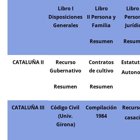
Libro I
Libro
Libro 
Disposiciones
II
Persona y
Perso
Generales
Familia
Jurídi
Resumen
Resu
CATALUÑA
II
Recurso
Contratos
Estatut
Gubernativo
de cultivo
Auton
Resumen
Resumen
CATALUÑA III
Código Civil
Compilación
Recurs
(Univ.
1984
casac
Girona)