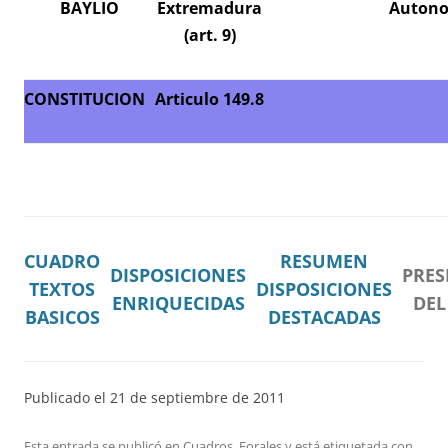
BAYLIO
Extremadura
Auton
(art. 9)
CONSTITUCION
Articulo 149.8
CUADRO
RESUMEN
DISPOSICIONES
PRES
TEXTOS
DISPOSICIONES
ENRIQUECIDAS
DEL
BASICOS
DESTACADAS
Publicado el 2
1
de
septiembre
de 20
11
Esta entrada se publicó en
Cuadros
,
Forales
y está etiquetada con