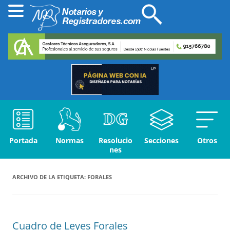
Portada
Normas
Resolucio
Secciones
Otros
nes
ARCHIVO DE LA ETIQUETA:
FORALES
Cuadro de Leyes Forales