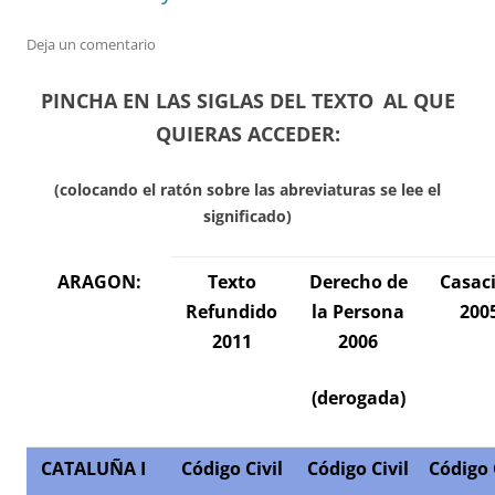
Deja un comentario
PINCHA EN LAS SIGLAS DEL TEXTO
AL QUE
QUIERAS ACCEDER:
(colocando el ratón sobre las abreviaturas se lee el
significado)
ARAGON:
Texto
Derecho de
Casac
Refundido
la Persona
200
2011
2006
(derogada
)
CATALUÑA
I
Código Civil
Código Civil
Código 