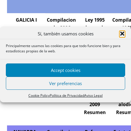
GALICIA I
Compilacion
Ley 1995
Compila
de 2006
derogada
196
Sí, también usamos cookies
BOE
Resumen
derog
Principalmente usamos las cookies para que todo funcione bien y para
estadísticas propias de la web.
GALICIA II
Compilacion
Ley 1987
Estatut
reforma 2007
derogada
Auton
Accept cookies
Resumen
Ver preferencias
Cookie Policy
Política de Privacidad
Aviso Legal
ILLES BALEARS
Compilacion
Reforma
Censo
2009
alodi
Resumen
Resu