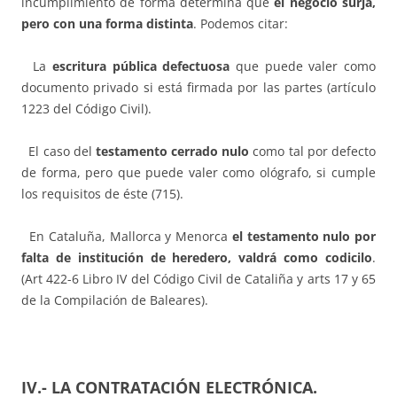
incumplimiento de forma determina que
el negocio surja,
pero con una forma distinta
. Podemos citar:
La
escritura pública defectuosa
que puede valer como
documento privado si está firmada por las partes (artículo
1223 del Código Civil).
El caso del
testamento cerrado nulo
como tal por defecto
de forma, pero que puede valer como ológrafo, si cumple
los requisitos de éste (715).
En Cataluña, Mallorca y Menorca
el testamento nulo por
falta de institució
n de heredero, valdr
á
como codicilo
.
(Art 422-6 Libro IV del Código Civil de Cataliña y arts 17 y 65
de la Compilación de Baleares).
IV.- LA CONTRATACIÓN ELECTRÓNICA
.