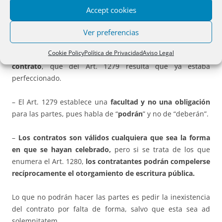
La doctrina mayoritaria y el Tribunal Supremo dan una
Accept cookies
interpretación amplia y espiritualista
de la exigencia de
forma y llegan a las
siguientes conclusiones
:
Ver preferencias
Cookie Policy
Política de Privacidad
Aviso Legal
La forma no es requisito esencial para la existencia del
contrato
, que del Art. 1279 resulta que ya estaba
perfeccionado.
– El Art. 1279 establece una
facultad y no una obligación
para las partes, pues habla de “
podrán
” y no de “deberán”.
–
Los contratos son válidos cualquiera que sea la forma
en que se hayan celebrado,
pero si se trata de los que
enumera el Art. 1280,
los contratantes podrá
n compelerse
rec
íprocamente el otorgamiento de escritura pú
blica.
Lo que no podrán hacer las partes es pedir la inexistencia
del contrato por falta de forma, salvo que esta sea ad
solemnitatem.