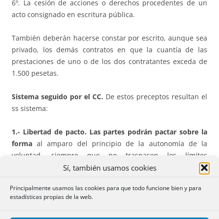
6º. La cesión de acciones o derechos procedentes de un
acto consignado en escritura pública.
También deberán hacerse constar por escrito, aunque sea
privado, los demás contratos en que la cuantía de las
prestaciones de uno o de los dos contratantes exceda de
1.500 pesetas.
Sistema seguido por el CC.
De estos preceptos resultan el
ss sistema:
1.- Libertad de pacto. Las partes podrán pactar sobre la
forma
al amparo del principio de la autonomía de la
voluntad, siempre que no traspasen los límites
imperativos, como sucedería si se pretendiese suprimir la
Sí, también usamos cookies
forma de ser en los casos en que la ley la impone o alterar
Principalmente usamos las cookies para que todo funcione bien y para
la eficacia de las formas de valer.
estadísticas propias de la web.
2.- Car
ácter de la forma en el caso de los Art. 1279 y 1280.