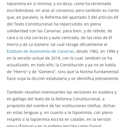
toponimia en sí misma), y no Ibiza, como ha terminado
escribiéndose, en aras al consenso; pero también es cierto
que, en paralelo, la Reforma del apartado 3 del artículo 69
del Texto Constitucional ha repercutido, en plena
solidaridad con las Canarias, para bien, y de rebote, de
cara a la cita correcta y auto centrada, de las islas de
El
Hierro
y de
La Gomera
, tal cual recoge oficialmente el
Estatuto de Autonomía de Canarias
, desde 1982, en 1996 y
en la versión actual de 2018, con lo cual, también se ha
actualizado, en todo ello, la Constitución y ya no se habla
de “Hierro” y de “Gomera”, sino que la Norma fundamental
hace suya la dicción estatutaria y se identifica plenamente.
También resultan interesantes las versiones en euskera y
en gallego del texto de la Reforma Constitucional, a
propósito del nombre de las instituciones isleñas, dichas
en estas lenguas y, en cuanto a la toponimia, con pleno
respeto a la toponimia escrita en catalán, en la versión
vasca (Eivissa) y en la gallega (escrita como Eivisa).