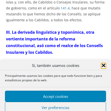
islas y, con ello, de Cabildos o Consejos Insulares, su forma
de gobierno, como en el artículo
141.4
, hace que mutatis
mutandis lo que hemos dicho de los Consells, se aplique
igualmente a los Cabildos, a todos los efectos.
III. La derivada linguística y toponímica, otra
vertiente importante de la reforma
constitucional, asó como el realce de los Consells
Insulares y los Cabildos.
En cuanto a la cuestión lingüística y toponímica, la
Sí, también usamos cookies
repercusión de la Reforma Constitucional es más que
Principalmente usamos las cookies para que todo funcione bien y para
relevante en la totalidad del Derecho español porque
estadísticas propias de la web.
reconoce el nombre oficial de la Comunidad Autónoma -
Illes Balears- en su forma catalana, como única y exclusiva,
a todos los efectos y en todos los órdenes, sin excepción de
Accept cookies
ningún tipo a la hora de su cita y uso por todos los poderes
públicos del Estado, en España y en el extranjero, de tal
Ver preferencias