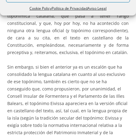
modo que estamos ante una conquista irrefutable, un
Cookie Policy
Política de Privacidad
Aviso Legal
avance absoluto en el ámbito de uso oficial de la forma
toponímica catalana, que pasa a tener rango
constitucional, y que, hoy por hoy, no ha acontecido con
ninguna otra lengua oficial (y topónimo correspondiente),
de cara a su cita, en el texto en castellano de la
Constitución, empleándose, necesariamente y de forma
preceptiva y, reiteramos, exclusiva, el topónimo en catalán.
Sin embargo, si bien el anterior ya es un escalón que ha
consolidado la lengua catalana en cuanto al uso exclusivo
de ese topónimo, también es cierto que no se ha
conseguido que, como propusieron, por unanimidad, el
Consell Insular de Formentera y el Parlamento de las Illes
Balears, el topónimo Eivissa apareciera en la versión oficial
en castellano del texto, así, tal cual, en la lengua propia de
la isla (según la tradición secular del topónimo: Eivissa y
exigía sobre todo la normativa internacional relativa a la
estricta protección del Patrimonio Inmaterial y de la