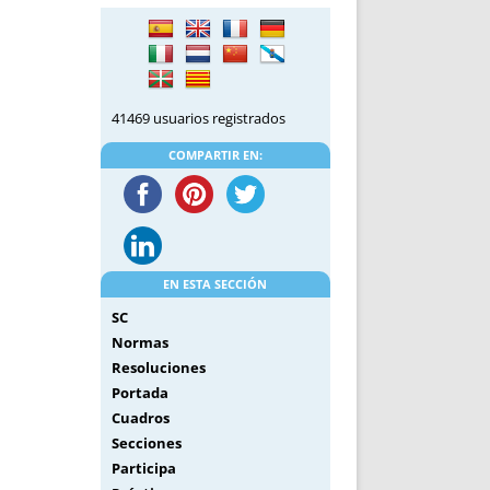
DE INICIO
PREMIO NYR
VORITOS
CONVENCIONES ANUALES
A IRPF
NUEVA ETAPA
AS
POLÍTICA DE PRIVACIDAD
41469 usuarios registrados
IJUELAS
AVISO LEGAL
POTECA
REPORTAR INCIDENCIA
COMPARTIR EN:
PERES
LOGOTIPO
CES
ENTREVISTAS
SONRISA
ENVÍA CORREO
EN ESTA SECCIÓN
CANALES DE VÍDEO
SC
Normas
Resoluciones
Portada
Cuadros
Secciones
Participa