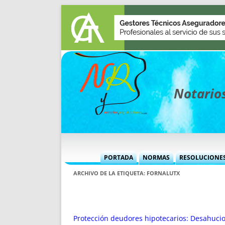
Notarios
PORTADA
NORMAS
RESOLUCIONE
MÁS USADAS (CUADRO)
INFORMES 
ARCHIVO DE LA ETIQUETA:
FORNALUTX
INFORMES MENSUALES
VOCES P
MÁS DESTACADAS
VOCES M
TITULARES DESDE 2002
TITULARES
Protección deudores hipotecarios: Desahucio