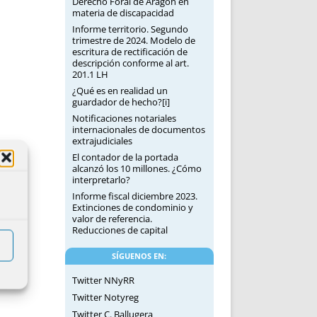
Derecho Foral de Aragón en
materia de discapacidad
Informe territorio. Segundo
trimestre de 2024. Modelo de
escritura de rectificación de
descripción conforme al art.
201.1 LH
¿Qué es en realidad un
guardador de hecho?[i]
Notificaciones notariales
internacionales de documentos
extrajudiciales
El contador de la portada
alcanzó los 10 millones. ¿Cómo
interpretarlo?
Informe fiscal diciembre 2023.
Extinciones de condominio y
valor de referencia.
Reducciones de capital
SÍGUENOS EN:
Twitter NNyRR
Twitter Notyreg
Twitter C. Ballugera