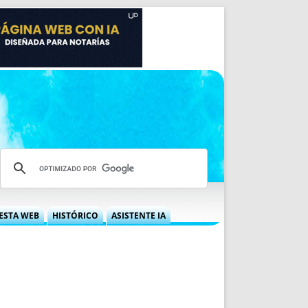
ESTA WEB
HISTÓRICO
ASISTENTE IA
A DGRN
QUÉ OFRECEMOS
 NIF
IDEARIO WEB
 LABORAL
QUIÉNES SOMOS
ÁBILES
HISTORIA