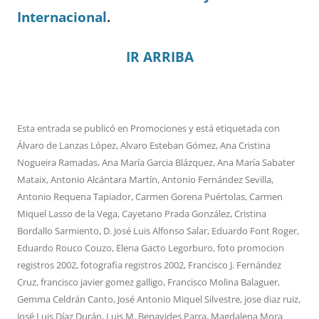
Internacional
.
IR ARRIBA
Esta entrada se publicó en
Promociones
y está etiquetada con
Álvaro de Lanzas López
,
Alvaro Esteban Gómez
,
Ana Cristina
Nogueira Ramadas
,
Ana María Garcia Blázquez
,
Ana María Sabater
Mataix
,
Antonio Alcántara Martín
,
Antonio Fernández Sevilla
,
Antonio Requena Tapiador
,
Carmen Gorena Puértolas
,
Carmen
Miquel Lasso de la Vega
,
Cayetano Prada González
,
Cristina
Bordallo Sarmiento
,
D. José Luis Alfonso Salar
,
Eduardo Font Roger
,
Eduardo Rouco Couzo
,
Elena Gacto Legorburo
,
foto promocion
registros 2002
,
fotografia registros 2002
,
Francisco J. Fernández
Cruz
,
francisco javier gomez galligo
,
Francisco Molina Balaguer
,
Gemma Celdrán Canto
,
José Antonio Miquel Silvestre
,
jose diaz ruiz
,
José Luis Díaz Durán
,
Luis M. Benavides Parra
,
Magdalena Mora