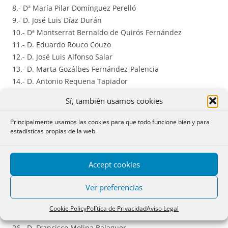
8.- Dª María Pilar Domínguez Perelló
9.- D. José Luis Díaz Durán
10.- Dª Montserrat Bernaldo de Quirós Fernández
11.- D. Eduardo Rouco Couzo
12.- D. José Luis Alfonso Salar
13.- D. Marta Gozálbes Fernández-Palencia
14.- D. Antonio Requena Tapiador
15.- Dª Rosana Archilla Andrés
Sí, también usamos cookies
16.- Dª Carmen Gorena Puértolas
17.- Dª Carmen Miquel Lasso de la Vega
Principalmente usamos las cookies para que todo funcione bien y para
18.- Dª María Jesús Franco Alonso
estadísticas propias de la web.
19.- Dª María Lorena Santamaría Ara
20.- D. Antonio Fernández Sevilla
Accept cookies
21.- D. Álvaro Esteban Gómez
22.- D. Eduardo Font Roger
Ver preferencias
23.- Dª Ana María Sabater Mataix
24.- Dª Gemma Celdrán Canto
Cookie Policy
Política de Privacidad
Aviso Legal
25.- D. Luis M. Benavides Parra
26.- D. Francisco Molina Balaguer