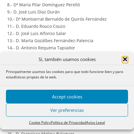
8.- Dª María Pilar Domínguez Perelló
9.- D. José Luis Díaz Durán
10.- Dª Montserrat Bernaldo de Quirós Fernández
11.- D. Eduardo Rouco Couzo
12.- D. José Luis Alfonso Salar
13.- D. Marta Gozálbes Fernández-Palencia
14.- D. Antonio Requena Tapiador
15.- Dª Rosana Archilla Andrés
Sí, también usamos cookies
16.- Dª Carmen Gorena Puértolas
17.- Dª Carmen Miquel Lasso de la Vega
Principalmente usamos las cookies para que todo funcione bien y para
18.- Dª María Jesús Franco Alonso
estadísticas propias de la web.
19.- Dª María Lorena Santamaría Ara
20.- D. Antonio Fernández Sevilla
Accept cookies
21.- D. Álvaro Esteban Gómez
22.- D. Eduardo Font Roger
Ver preferencias
23.- Dª Ana María Sabater Mataix
24.- Dª Gemma Celdrán Canto
Cookie Policy
Política de Privacidad
Aviso Legal
25.- D. Luis M. Benavides Parra
26.- D. Francisco Molina Balaguer