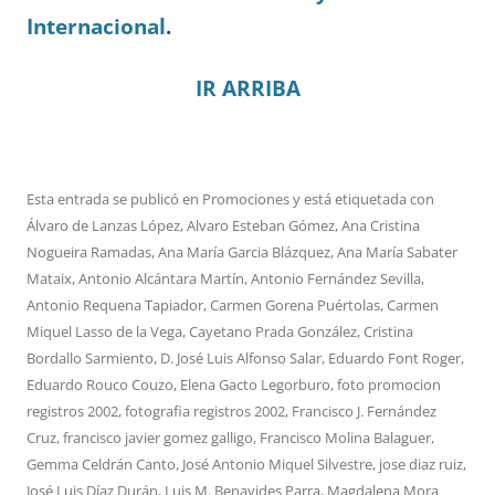
Internacional
.
IR ARRIBA
Esta entrada se publicó en
Promociones
y está etiquetada con
Álvaro de Lanzas López
,
Alvaro Esteban Gómez
,
Ana Cristina
Nogueira Ramadas
,
Ana María Garcia Blázquez
,
Ana María Sabater
Mataix
,
Antonio Alcántara Martín
,
Antonio Fernández Sevilla
,
Antonio Requena Tapiador
,
Carmen Gorena Puértolas
,
Carmen
Miquel Lasso de la Vega
,
Cayetano Prada González
,
Cristina
Bordallo Sarmiento
,
D. José Luis Alfonso Salar
,
Eduardo Font Roger
,
Eduardo Rouco Couzo
,
Elena Gacto Legorburo
,
foto promocion
registros 2002
,
fotografia registros 2002
,
Francisco J. Fernández
Cruz
,
francisco javier gomez galligo
,
Francisco Molina Balaguer
,
Gemma Celdrán Canto
,
José Antonio Miquel Silvestre
,
jose diaz ruiz
,
José Luis Díaz Durán
,
Luis M. Benavides Parra
,
Magdalena Mora