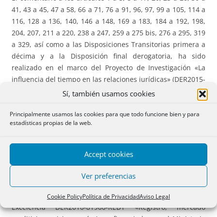
41, 43 a 45, 47 a 58, 66 a 71, 76 a 91, 96, 97, 99 a 105, 114 a
116, 128 a 136, 140, 146 a 148, 169 a 183, 184 a 192, 198,
204, 207, 211 a 220, 238 a 247, 259 a 275 bis, 276 a 295, 319
a 329, así como a las Disposiciones Transitorias primera a
décima y a la Disposición final derogatoria, ha sido
realizado en el marco del Proyecto de Investigación «La
influencia del tiempo en las relaciones jurídicas» (DER2015-
69718-R), financiado por el Ministerio de Economía y
Sí, también usamos cookies
Competitividad, cuyos investigadores principales son los
Profesores. Dres. D. Andrés Domínguez Luelmo y D. Jacobo
Principalmente usamos las cookies para que todo funcione bien y para
estadísticas propias de la web.
Mateo Sanz.
El comentario a los artículos 5 a 17, 20, 23 a 28, 30 a 41, 43
Accept cookies
a 45, 47 a 58, 66 a 71, 76 a 91, 96, 97, 99 a 105, 114 a 116,
128 a 136, 140, 146 a 148, 169 a 183, 184 a 192, 198, 204,
Ver preferencias
207, 211 a 220, 238 a 247, 259 a 275 bis, 276 a 295, y 319 a
328, ha sido realizado en el marco del Proyecto Redes de
Cookie Policy
Política de Privacidad
Aviso Legal
Excelencia DER2016-81966-REDT «Registro, mercado