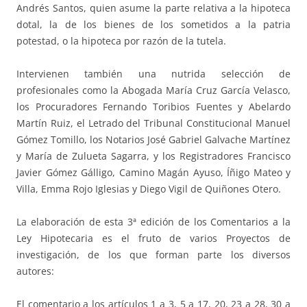
Andrés Santos, quien asume la parte relativa a la hipoteca
dotal, la de los bienes de los sometidos a la patria
potestad, o la hipoteca por razón de la tutela.
Intervienen también una nutrida selección de
profesionales como la Abogada María Cruz García Velasco,
los Procuradores Fernando Toribios Fuentes y Abelardo
Martín Ruiz, el Letrado del Tribunal Constitucional Manuel
Gómez Tomillo, los Notarios José Gabriel Galvache Martínez
y María de Zulueta Sagarra, y los Registradores Francisco
Javier Gómez Gálligo, Camino Magán Ayuso, Íñigo Mateo y
Villa, Emma Rojo Iglesias y Diego Vigil de Quiñones Otero.
La elaboración de esta 3ª edición de los Comentarios a la
Ley Hipotecaria es el fruto de varios Proyectos de
investigación, de los que forman parte los diversos
autores:
El comentario a los artículos 1 a 3, 5 a 17, 20, 23 a 28, 30 a