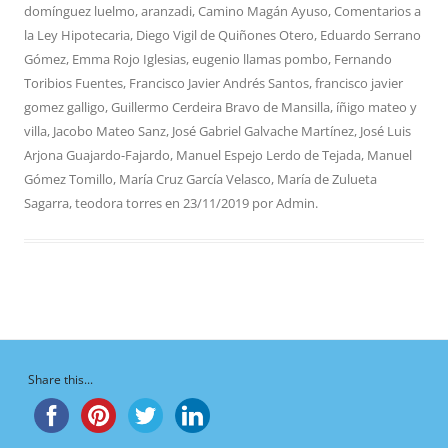
domínguez luelmo
,
aranzadi
,
Camino Magán Ayuso
,
Comentarios a
la Ley Hipotecaria
,
Diego Vigil de Quiñones Otero
,
Eduardo Serrano
Gómez
,
Emma Rojo Iglesias
,
eugenio llamas pombo
,
Fernando
Toribios Fuentes
,
Francisco Javier Andrés Santos
,
francisco javier
gomez galligo
,
Guillermo Cerdeira Bravo de Mansilla
,
íñigo mateo y
villa
,
Jacobo Mateo Sanz
,
José Gabriel Galvache Martínez
,
José Luis
Arjona Guajardo-Fajardo
,
Manuel Espejo Lerdo de Tejada
,
Manuel
Gómez Tomillo
,
María Cruz García Velasco
,
María de Zulueta
Sagarra
,
teodora torres
en
23/11/2019
por
Admin
.
Share this...