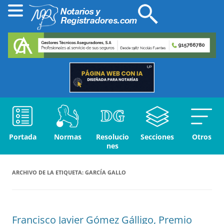
Portada
Normas
Resolucio
Secciones
Otros
nes
ARCHIVO DE LA ETIQUETA:
GARCÍA GALLO
Francisco Javier Gómez Gálligo, Premio