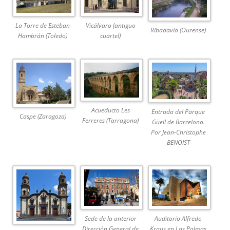
La Torre de Esteban
Vicálvaro (antiguo
Ribadavia (Ourense)
Hambrán (Toledo)
cuartel)
Acueducto Les
Entrada del Parque
Caspe (Zaragoza)
Ferreres (Tarragona)
Güell de Barcelona.
Por Jean-Christophe
BENOIST
Sede de la anterior
Auditorio Alfredo
Dirección General de
Kraus en Las Palmas