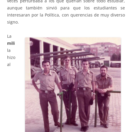
veces perturbaba a los que querían sobre todo estudiar,
aunque también sirvió para que los estudiantes se
interesaran por la Política, con querencias de muy diverso
signo.
La
mili
la
hizo
al