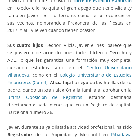
novio al pueblo de la novia -la
Torre de Esteban Hambrán
en Toledo- ello no quita el gran apego que tiene Alicia .y
también Javier- por su terruño, como se lo reconocieron
sus vecinos, nombrándola Pregonera de las Fiestas en
2017. Y allí vuelven cuando tienen ocasión.
Sus
cuatro hijos
-Leonor, Alicia, Javier e Inés- parece que
se pusieron de acuerdo pues todos hicieron Derecho y
ADE, lo que les garantiza una formación muy completa,
cursando estudios tanto en el
Centro Universitario
Villanueva
, como en el
Colegio Universitario de Estudios
Financieros (Cunef)
.
Alicia hija
ha seguido las huellas de su
padre, dando un gran alegrón a la familia al aprobar en la
última Oposición de Registros
, estando destinada
directamente nada menos que en un Registro de capital:
Barcelona número 26.
Javier, durante su ya dilatada actividad profesional, ha sido
Registrador
de la Propiedad y Mercantil en
Ribadavia