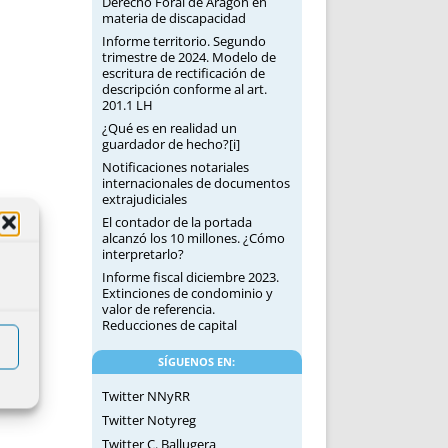
Derecho Foral de Aragón en
materia de discapacidad
Informe territorio. Segundo
trimestre de 2024. Modelo de
escritura de rectificación de
descripción conforme al art.
201.1 LH
¿Qué es en realidad un
guardador de hecho?[i]
Notificaciones notariales
internacionales de documentos
extrajudiciales
El contador de la portada
alcanzó los 10 millones. ¿Cómo
interpretarlo?
Informe fiscal diciembre 2023.
Extinciones de condominio y
valor de referencia.
Reducciones de capital
SÍGUENOS EN:
Twitter NNyRR
Twitter Notyreg
Twitter C. Ballugera