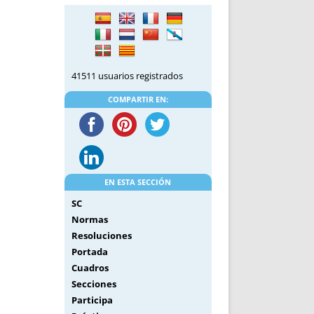
DE INICIO
PREMIO NYR
VORITOS
CONVENCIONES ANUALES
A IRPF
NUEVA ETAPA
AS
POLÍTICA DE PRIVACIDAD
41511 usuarios registrados
IJUELAS
AVISO LEGAL
POTECA
REPORTAR INCIDENCIA
COMPARTIR EN:
PERES
LOGOTIPO
CES
ENTREVISTAS
SONRISA
ENVÍA CORREO
EN ESTA SECCIÓN
CANALES DE VÍDEO
SC
Normas
Resoluciones
Portada
Cuadros
Secciones
Participa