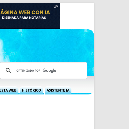
ESTA WEB
HISTÓRICO
ASISTENTE IA
A DGRN
QUÉ OFRECEMOS
 NIF
IDEARIO WEB
 LABORAL
QUIÉNES SOMOS
ÁBILES
HISTORIA