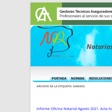
Notarios
PORTADA
NORMAS
RESOLUCIONE
MÁS USADAS (CUADRO)
INFORMES 
ARCHIVO DE LA ETIQUETA:
GIRASOL
INFORMES MENSUALES
VOCES P
MÁS DESTACADAS
VOCES M
TITULARES DESDE 2002
TITULARES
Informe Oficina Notarial Agosto 2021. Acta I