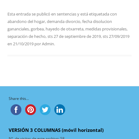
Esta entrada se publicó en
sentencias
y está etiquetada con
abandono del hogar
,
demanda divorcio
,
fecha disolucion
gananciales
,
gorbea
,
hayedo de otxarreta
,
medidas provisionales
,
separación de hecho
,
sts 27 de septiembre de 2019
,
sts 27/09/2019
en
21/10/2019
por
Admin
.
Share this...
VERSIÓN 3 COLUMNAS (móvil horizontal)
N°. de visitas de este archivo:
58