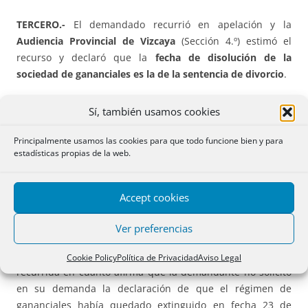
TERCERO.-
El demandado recurrió en apelación y la
Audiencia Provincial de Vizcaya
(Sección 4.º) estimó el
recurso y declaró que la
fecha de disolución de la
sociedad de gananciales es la de la sentencia de divorcio
.
Frente a dicha sentencia ha
recurrido
la demandante
por
Sí, también usamos cookies
infracción procesal y en casación
.
Principalmente usamos las cookies para que todo funcione bien y para
estadísticas propias de la web.
Recurso extraordinario por infracción procesal
CUARTO.-
El único motivo del recurso por infracción
Accept cookies
procesal se ampara en el artículo 469.1-4.° de la Ley de
Enjuiciamiento Civil y se formula por vulneración de los
Ver preferencias
derechos fundamentales reconocidos en el artículo 24 de
la Constitución, por error patente imputable a la sentencia
Cookie Policy
Política de Privacidad
Aviso Legal
recurrida en cuanto afirma que la demandante no solicitó
en su demanda la declaración de que el régimen de
gananciales había quedado extinguido en fecha 23 de