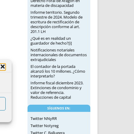
Derecho Foral de Aragón en
materia de discapacidad
Informe territorio. Segundo
trimestre de 2024. Modelo de
escritura de rectificación de
descripción conforme al art.
201.1 LH
¿Qué es en realidad un
guardador de hecho?[i]
Notificaciones notariales
internacionales de documentos
extrajudiciales
El contador de la portada
alcanzó los 10 millones. ¿Cómo
interpretarlo?
Informe fiscal diciembre 2023.
Extinciones de condominio y
valor de referencia.
Reducciones de capital
SÍGUENOS EN:
Twitter NNyRR
Twitter Notyreg
Twitter C. Ballugera