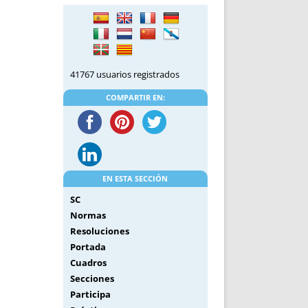
DE INICIO
PREMIO NYR
VORITOS
CONVENCIONES ANUALES
A IRPF
NUEVA ETAPA
AS
POLÍTICA DE PRIVACIDAD
41767 usuarios registrados
IJUELAS
AVISO LEGAL
POTECA
REPORTAR INCIDENCIA
COMPARTIR EN:
PERES
LOGOTIPO
CES
ENTREVISTAS
SONRISA
ENVÍA CORREO
EN ESTA SECCIÓN
CANALES DE VÍDEO
SC
Normas
Resoluciones
Portada
Cuadros
Secciones
Participa