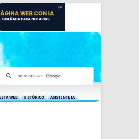
ESTA WEB
HISTÓRICO
ASISTENTE IA
A DGRN
QUÉ OFRECEMOS
 NIF
IDEARIO WEB
 LABORAL
QUIÉNES SOMOS
ÁBILES
HISTORIA