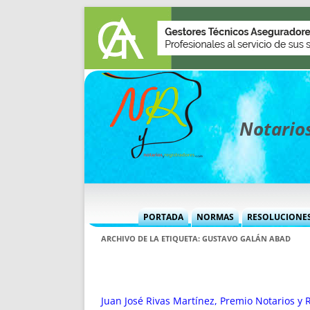
Notarios
PORTADA
NORMAS
RESOLUCIONE
MÁS USADAS (CUADRO)
INFORMES 
ARCHIVO DE LA ETIQUETA:
GUSTAVO GALÁN ABAD
INFORMES MENSUALES
VOCES P
MÁS DESTACADAS
VOCES M
TITULARES DESDE 2002
TITULARES
Juan José Rivas Martínez, Premio Notarios y 