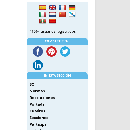
DE INICIO
PREMIO NYR
VORITOS
CONVENCIONES ANUALES
A IRPF
NUEVA ETAPA
AS
POLÍTICA DE PRIVACIDAD
41564 usuarios registrados
IJUELAS
AVISO LEGAL
POTECA
REPORTAR INCIDENCIA
COMPARTIR EN:
PERES
LOGOTIPO
CES
ENTREVISTAS
SONRISA
ENVÍA CORREO
EN ESTA SECCIÓN
CANALES DE VÍDEO
SC
Normas
Resoluciones
Portada
Cuadros
Secciones
Participa