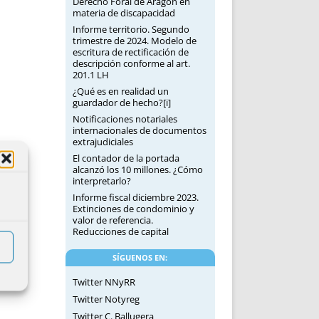
Derecho Foral de Aragón en
materia de discapacidad
Informe territorio. Segundo
trimestre de 2024. Modelo de
escritura de rectificación de
descripción conforme al art.
201.1 LH
¿Qué es en realidad un
guardador de hecho?[i]
Notificaciones notariales
internacionales de documentos
extrajudiciales
El contador de la portada
alcanzó los 10 millones. ¿Cómo
interpretarlo?
Informe fiscal diciembre 2023.
Extinciones de condominio y
valor de referencia.
Reducciones de capital
SÍGUENOS EN:
Twitter NNyRR
Twitter Notyreg
Twitter C. Ballugera