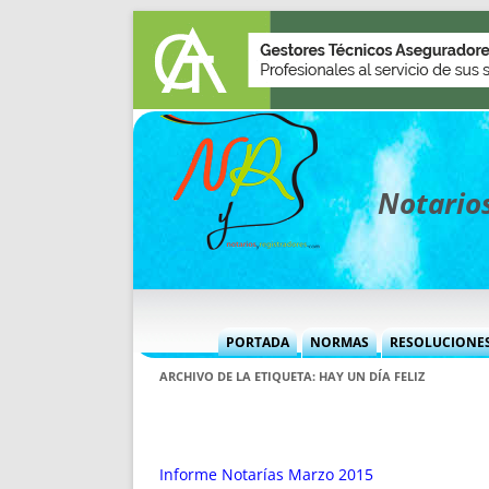
Notarios
PORTADA
NORMAS
RESOLUCIONE
MÁS USADAS (CUADRO)
INFORMES 
ARCHIVO DE LA ETIQUETA:
HAY UN DÍA FELIZ
INFORMES MENSUALES
VOCES P
MÁS DESTACADAS
VOCES M
TITULARES DESDE 2002
TITULARES
Informe Notarías Marzo 2015