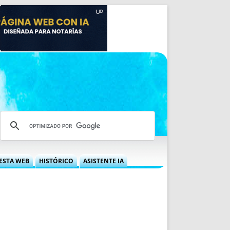
ESTA WEB
HISTÓRICO
ASISTENTE IA
A DGRN
QUÉ OFRECEMOS
 NIF
IDEARIO WEB
 LABORAL
QUIÉNES SOMOS
ÁBILES
HISTORIA