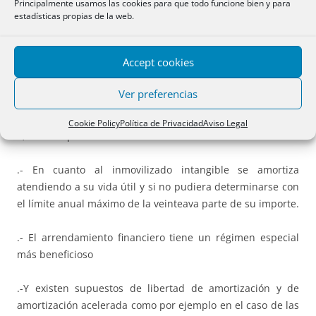
que sean efectivas, entendiendo que tal depreciación es
Principalmente usamos las cookies para que todo funcione bien y para
estadísticas propias de la web.
efectiva cuando se practique conforme a alguno de los
métodos establecidos en la LIS. Y son métodos legalmente
establecidos: la amortización según la tabla de la LIS,
Accept cookies
amortización según porcentaje constante sobre el valor
pendiente de amortización (que no es aplicable a edificios)
Ver preferencias
y el método de números dígitos.
Cookie Policy
Política de Privacidad
Aviso Legal
Y, como especialidades:
.- En cuanto al inmovilizado intangible se amortiza
atendiendo a su vida útil y si no pudiera determinarse con
el límite anual máximo de la veinteava parte de su importe.
.- El arrendamiento financiero tiene un régimen especial
más beneficioso
.-Y existen supuestos de libertad de amortización y de
amortización acelerada como por ejemplo en el caso de las