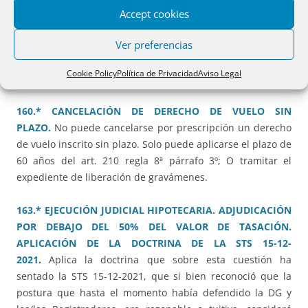
se suspende la cancelación de los asientos registrales
Accept cookies
practicados a consecuencia de una ejecución de una
Ver preferencias
hipoteca, al haber sido ésta declarada nula por la
abusividad de sus cláusulas, cuando la finca figura inscrita
Cookie Policy
Política de Privacidad
Aviso Legal
a favor de un tercero distinto del acreedor hipotecario.
160.* CANCELACIÓN DE DERECHO DE VUELO SIN
PLAZO.
No puede cancelarse por prescripción un derecho
de vuelo inscrito sin plazo. Solo puede aplicarse el plazo de
60 años del art. 210 regla 8ª párrafo 3º; O tramitar el
expediente de liberación de gravámenes.
163.* EJECUCIÓN JUDICIAL HIPOTECARIA. ADJUDICACIÓN
POR DEBAJO DEL 50% DEL VALOR DE TASACIÓN.
APLICACIÓN DE LA DOCTRINA DE LA STS 15-12-
2021
.
Aplica la doctrina que sobre esta cuestión ha
sentado la STS 15-12-2021, que si bien reconoció que la
postura que hasta el momento había defendido la DG y