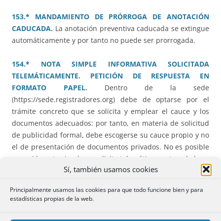
153.* MANDAMIENTO DE PRÓRROGA DE ANOTACIÓN
CADUCADA.
La anotación preventiva caducada se extingue
automáticamente y por tanto no puede ser prorrogada.
154.* NOTA SIMPLE INFORMATIVA SOLICITADA
TELEMÁTICAMENTE. PETICIÓN DE RESPUESTA EN
FORMATO PAPEL.
Dentro de la sede
(https://sede.registradores.org) debe de optarse por el
trámite concreto que se solicita y emplear el cauce y los
documentos adecuados: por tanto, en materia de solicitud
de publicidad formal, debe escogerse su cauce propio y no
el de presentación de documentos privados. No es posible
que, si la nota simple se solicita telemáticamente, a la hora
Sí, también usamos cookies
de su expedición se pueda hacer en formato papel.
Principalmente usamos las cookies para que todo funcione bien y para
158.* CANCELACIÓN DE ADJUDICACION HIPOTECARIA.
estadísticas propias de la web.
LEVANTAMIENTO DEL VELO.
Resolución que aplica la
doctrina de otras anteriores y confirma la nota por la que