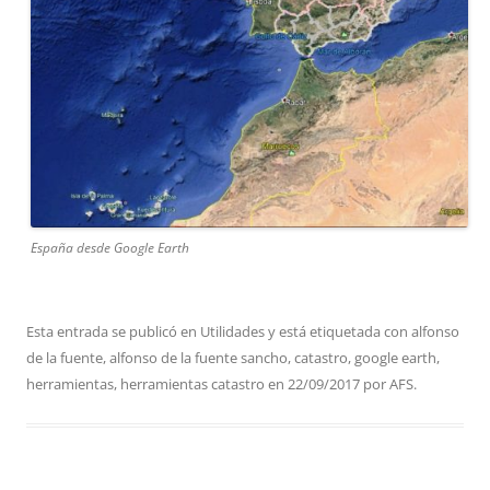
España desde Google Earth
Esta entrada se publicó en
Utilidades
y está etiquetada con
alfonso
de la fuente
,
alfonso de la fuente sancho
,
catastro
,
google earth
,
herramientas
,
herramientas catastro
en
22/09/2017
por
AFS
.