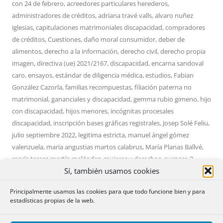
con
24 de febrero
,
acreedores particulares herederos
,
administradores de créditos
,
adriana travé valls
,
alvaro nuñez
iglesias
,
capitulaciones matrimoniales discapacidad
,
compradores
de créditos
,
Cuestiones
,
daño moral consumidor
,
deber de
alimentos
,
derecho a la información
,
derecho civil
,
derecho propia
imagen
,
directiva (ue) 2021/2167
,
discapacidad
,
encarna sandoval
caro
,
ensayos
,
estándar de diligencia médica
,
estudios
,
Fabian
González Cazorla
,
familias recompuestas
,
filiación paterna no
matrimonial
,
gananciales y discapacidad
,
gemma rubio gimeno
,
hijo
con discapacidad
,
hijos menores
,
incógnitas procesales
discapacidad
,
inscripción bases gráficas registrales
,
Josep Solé Feliu
,
julio septiembre 2022
,
legitima estricta
,
manuel ángel gómez
valenzuela
,
maria angustias martos calabrus
,
María Planas Ballvé
,
maría teresa martín meléndez
,
mujeres y derechos
,
numero 3
,
Sí, también usamos cookies
numero 36
,
Paloma Saborido Sánchez
,
Pedro Munar Bernat
,
pilar
,
pilar benavente moreda
,
rdc
,
regimen juridico animales
,
Principalmente usamos las cookies para que todo funcione bien y para
responsabilidad civil profesionales sanitarios
,
retracto de créditos
estadísticas propias de la web.
litigiosos
,
revista de derecho civil
,
silvia díaz alabart
,
sonia calaza
lópez
,
stc 27/2020
,
sucesión animales de compañía
,
sucesión