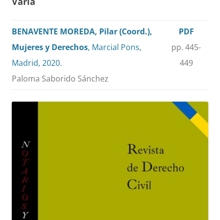
Varia
BENAVENTE MOREDA, Pilar (Coord.),
PDF
Mujeres y Derechos
, Marcial Pons,
pp. 445-
Madrid, 2020.
449
Paloma Saborido Sánchez