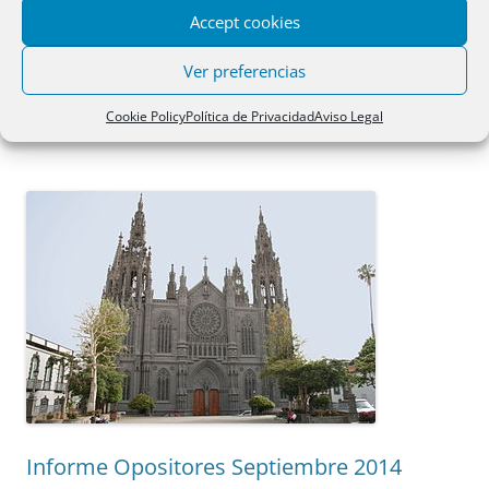
mascotas
,
Sustitución fideicomisaria
,
teodora torres
,
uso redes
Accept cookies
sociales
,
varia
,
vincenzo barba
,
volumen ix
en
24/10/2022
por
Admin
.
Ver preferencias
Cookie Policy
Política de Privacidad
Aviso Legal
Informe Opositores Septiembre 2014