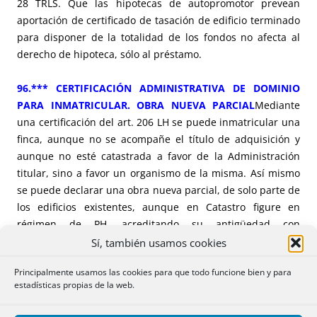
28 TRLS. Que las hipotecas de autopromotor prevean
aportación de certificado de tasación de edificio terminado
para disponer de la totalidad de los fondos no afecta al
derecho de hipoteca, sólo al préstamo.
96.*** CERTIFICACIÓN ADMINISTRATIVA DE DOMINIO
PARA INMATRICULAR. OBRA NUEVA PARCIAL
Mediante
una certificación del art. 206 LH se puede inmatricular una
finca, aunque no se acompañe el título de adquisición y
aunque no esté catastrada a favor de la Administración
titular, sino a favor un organismo de la misma. Así mismo
se puede declarar una obra nueva parcial, de solo parte de
los edificios existentes, aunque en Catastro figure en
régimen de PH, acreditando su antigüedad con
certificación de un técnico a pesar de que las
Sí, también usamos cookies
características de la edificación no coincidan con las de
Principalmente usamos las cookies para que todo funcione bien y para
catastro.
estadísticas propias de la web.
8.*** INMATRICULACIÓN ART 205 LH CONSTANDO