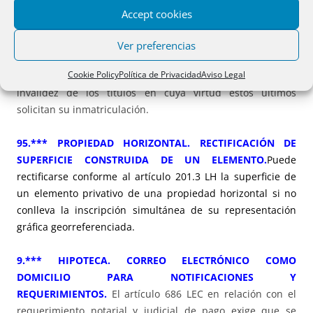
PRESENTADO CON POSTERIORIDAD TÍTULO
Accept cookies
CONTRADICTORIO
.
No cabe denegar la inmatriculación de
una finca por constar presentado con posterioridad un
Ver preferencias
título contradictorio con la propiedad de los
Cookie Policy
Política de Privacidad
Aviso Legal
inmatriculantes, del cual, sin embargo, no resulta la
invalidez de los títulos en cuya virtud estos últimos
solicitan su inmatriculación.
95.*** PROPIEDAD HORIZONTAL. RECTIFICACIÓN DE
SUPERFICIE CONSTRUIDA DE UN ELEMENTO.
Puede
rectificarse conforme al artículo 201.3 LH la superficie de
un elemento privativo de una propiedad horizontal si no
conlleva la inscripción simultánea de su representación
gráfica georreferenciada.
9.*** HIPOTECA. CORREO ELECTRÓNICO COMO
DOMICILIO PARA NOTIFICACIONES Y
REQUERIMIENTOS.
El artículo 686 LEC en relación con el
requerimiento notarial y judicial de pago exige que se