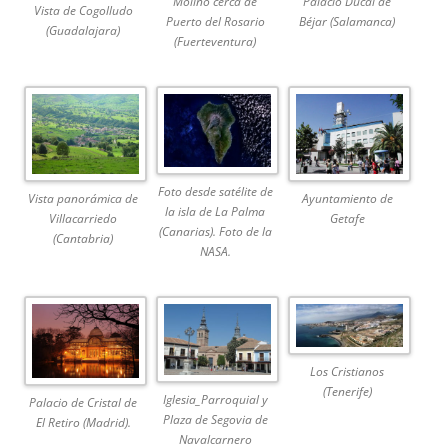
Molino cerca de
Palacio Ducal de
Vista de Cogolludo
Puerto del Rosario
Béjar (Salamanca)
(Guadalajara)
(Fuerteventura)
Foto desde satélite de
Vista panorámica de
Ayuntamiento de
la isla de La Palma
Villacarriedo
Getafe
(Canarias). Foto de la
(Cantabria)
NASA.
Los Cristianos
(Tenerife)
Iglesia_Parroquial y
Palacio de Cristal de
Plaza de Segovia de
El Retiro (Madrid).
Navalcarnero