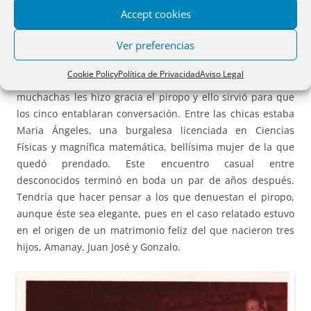
Accept cookies
situado en la plaza Conde de Suchil. En una ocasión, a su
salida, se sentaron un rato en un banco de la plaza. Cerca
Ver preferencias
de ellos había un grupo de tres chicas charlando entre
ellas. Su amigo, que era más lanzado que él, le dijo a una
Cookie Policy
Política de Privacidad
Aviso Legal
de ellas:
¡Pero si tienes los ojos más bonitos que éste!
A las
muchachas les hizo gracia el piropo y ello sirvió para que
los cinco entablaran conversación. Entre las chicas estaba
Maria Ángeles, una burgalesa licenciada en Ciencias
Físicas y magnífica matemática, bellísima mujer de la que
quedó prendado. Este encuentro casual entre
desconocidos terminó en boda un par de años después.
Tendría que hacer pensar a los que denuestan el piropo,
aunque éste sea elegante, pues en el caso relatado estuvo
en el origen de un matrimonio feliz del que nacieron tres
hijos, Amanay, Juan José y Gonzalo.