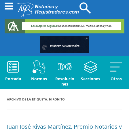
Portada
Normas
Resolucio
Secciones
Otros
nes
ARCHIVO DE LA ETIQUETA:
HIROHITO
Juan José Rivas Martínez, Premio Notarios y