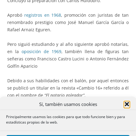
Concluyó la preparación con Carlos Huidobro.
Aprobó
registros en 1968
, promoción con juristas de tan
renombrado prestigio como José Manuel García García o
Rafael Arnaiz Eguren.
Pero siguió estudiando y al año siguiente aprobó notarías,
en la
oposición de 1969
, también llena de figuras tan
señeras como Francisco Castro Lucini o Antonio Fernández
Golfín Aparicio
Debido a sus habilidades con el balón, por aquel entonces
se publicó un titular en la revista «Cambio 16» referido a él
con el nombre de
“El notario goleador”
.
Sí, también usamos cookies
3.- Matrimonio y destinos.
Principalmente usamos las cookies para que todo funcione bien y para
estadísticas propias de la web.
Una vez sacadas las dos oposiciones, cuando Juan José
venía por Madrid, solía acudir con un amigo a un gimnasio