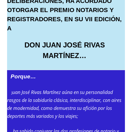
DELIBERACIONES, HA ACORDADO
OTORGAR EL PREMIO NOTARIOS Y
REGISTRADORES, EN SU VII EDICIÓN,
A
DON JUAN JOSÉ RIVAS
MARTÍNEZ…
Porque…
uan José Rivas Martínez aúna en su personalidad
J
rasgos de la sabiduría clásica, interdisciplinar, con aires
de modernidad, como demuestra su afición por los
deportes más variados y los viajes;
ha sabido conjugar las dos profesiones de notario y