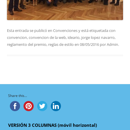
Esta entrada se publicó en
Convenciones
y está etiquetada con
convencion
,
convencion de la web
,
ideario
,
jorge lopez navarro
,
reglamento del premio
,
reglas de estilo
en
08/05/2016
por
Admin
.
Share this...
VERSIÓN 3 COLUMNAS (móvil horizontal)