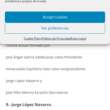
estadísticas propias de la web.
Se han elegido como coordinador y vicecoordinadores de la
web, hasta la siguiente Convención, a José Félix Merino
Accept cookies
Escartín, a Juan Carlos Casas Rojo y a Alfonso de la Fuente
Sancho.
Ver preferencias
Cookie Policy
Política de Privacidad
Aviso Legal
En cuanto al comité del Premio, se mantiene un año más el
Comité actual formado por:
José Ángel García Valdecasas como Presidente
Inmaculada Espiñeira Soto como Vicepresidenta
Jorge López Navarro y
José Félix Merino Escartín (Secretario).
9.- Jorge López Navarro.