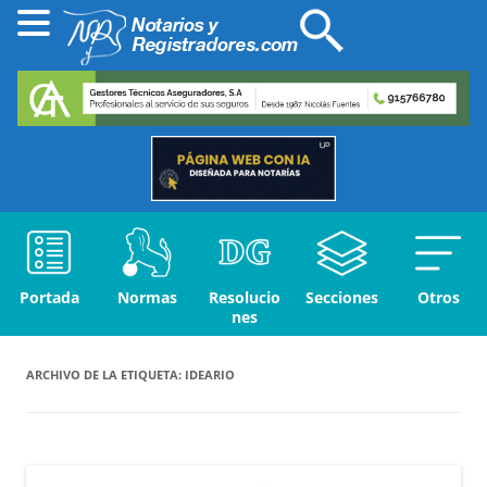
Portada
Normas
Resolucio
Secciones
Otros
nes
ARCHIVO DE LA ETIQUETA:
IDEARIO